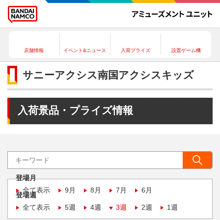
店舗情報
イベント&ニュース
入荷プライズ
設置ゲーム機
サニーアクシス南国アクシスキッズ
入荷景品・プライズ情報
登場月
全て表示
9月
8月
7月
6月
登場週
全て表示
5週
4週
3週
2週
1週