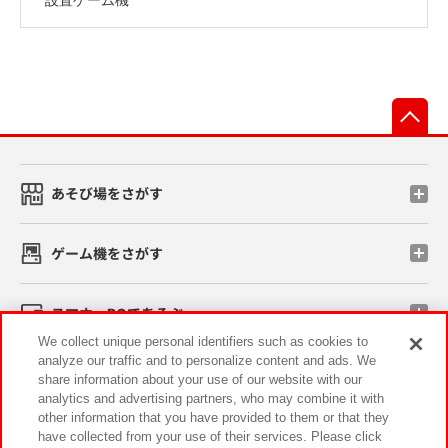
先
あそび場をさがす
ゲーム機をさがす
スマホ・PCであそぶ
We collect unique personal identifiers such as cookies to
analyze our traffic and to personalize content and ads. We
イベント・キャンペーン
share information about your use of our website with our
analytics and advertising partners, who may combine it with
other information that you have provided to them or that they
have collected from your use of their services. Please click