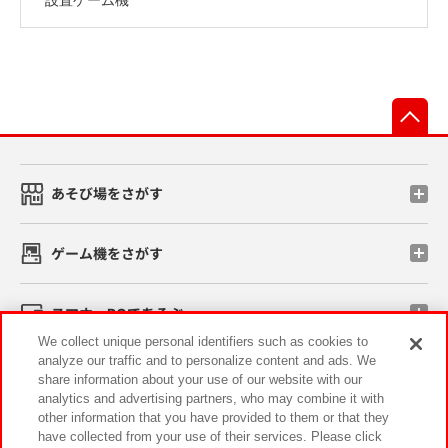
先
あそび場をさがす
ゲーム機をさがす
スマホ・PCであそぶ
We collect unique personal identifiers such as cookies to
analyze our traffic and to personalize content and ads. We
イベント・キャンペーン
share information about your use of our website with our
analytics and advertising partners, who may combine it with
other information that you have provided to them or that they
have collected from your use of their services. Please click