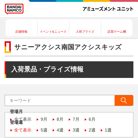
店舗情報
イベント&ニュース
入荷プライズ
設置ゲーム機
サニーアクシス南国アクシスキッズ
入荷景品・プライズ情報
登場月
全て表示
9月
8月
7月
6月
登場週
全て表示
5週
4週
3週
2週
1週