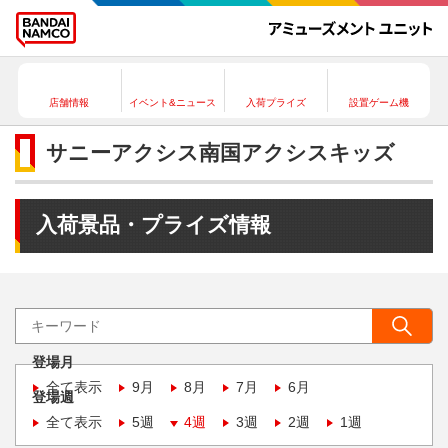
店舗情報
イベント&ニュース
入荷プライズ
設置ゲーム機
サニーアクシス南国アクシスキッズ
入荷景品・プライズ情報
登場月
全て表示
9月
8月
7月
6月
登場週
全て表示
5週
4週
3週
2週
1週