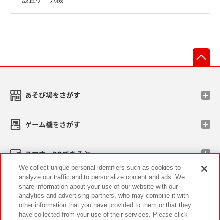
先
あそび場をさがす
ゲーム機をさがす
スマホ・PCであそぶ
We collect unique personal identifiers such as cookies to
analyze our traffic and to personalize content and ads. We
イベント・キャンペーン
share information about your use of our website with our
analytics and advertising partners, who may combine it with
other information that you have provided to them or that they
have collected from your use of their services. Please click