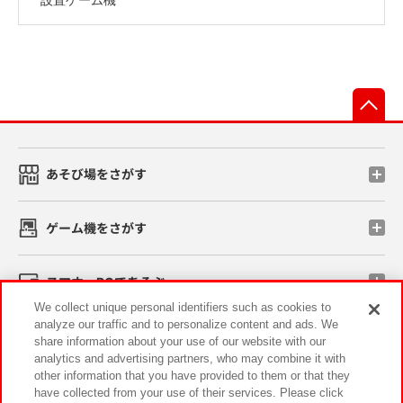
先
あそび場をさがす
ゲーム機をさがす
スマホ・PCであそぶ
We collect unique personal identifiers such as cookies to
analyze our traffic and to personalize content and ads. We
イベント・キャンペーン
share information about your use of our website with our
analytics and advertising partners, who may combine it with
other information that you have provided to them or that they
have collected from your use of their services. Please click