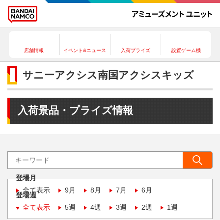
店舗情報
イベント&ニュース
入荷プライズ
設置ゲーム機
サニーアクシス南国アクシスキッズ
入荷景品・プライズ情報
登場月
全て表示
9月
8月
7月
6月
登場週
全て表示
5週
4週
3週
2週
1週