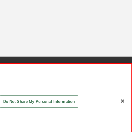
針と検証結果
お取引先さまとともに
お問い合わせ
Do Not Share My Personal Information
ASHIKI Co., Ltd. All Rights Reserved.