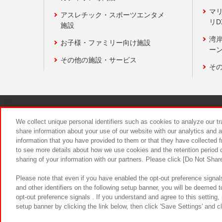
マ
アスレチック・スポーツエンタメ
リD
施設
湾
お子様・ファミリー向け施設
ーン
その他の施設・サービス
そ
関連会社
サステナビリティ
We collect unique personal identifiers such as cookies to analyze our t
share information about your use of our website with our analytics and 
information that you have provided to them or that they have collected f
食品のご提
to see more details about how we use cookies and the retention period o
sharing of your information with our partners. Please click [Do Not Shar
Please note that even if you have enabled the opt-out preference signals
and other identifiers on the following setup banner, you will be deemed 
opt-out preference signals . If you understand and agree to this setting
setup banner by clicking the link below, then click 'Save Settings' and c
©Bandai Namco Amusement Inc.
©Ba