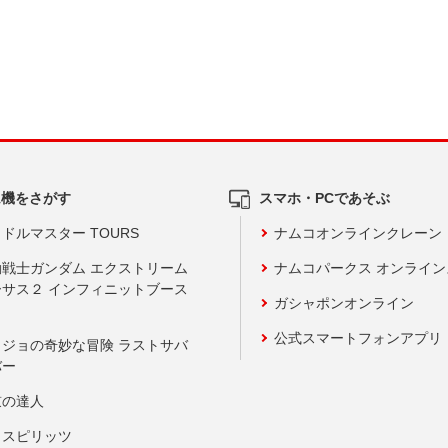
ム機をさがす
スマホ・PCであそぶ
ドルマスター TOURS
ナムコオンラインクレーン
動戦士ガンダム エクストリーム
ナムコパークス オンライ
ーサス２ インフィニットブース
ガシャポンオンライン
公式スマートフォンアプリ
ョジョの奇妙な冒険 ラストサバ
バー
鼓の達人
りスピリッツ