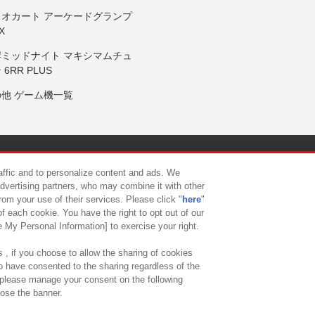
リオカート アーケードグランプ
X
岸ミッドナイト マキシマムチュ
 6RR PLUS
の他 ゲーム機一覧
サイトポリシー
プライバシーポリシー
ウェブアクセシビリティ方
raffic and to personalize content and ads. We
advertising partners, who may combine it with other
rom your use of their services. Please click "
here
"
供について
カスタマーハラスメント対応方針
よくあるご質問・
f each cookie. You have the right to opt out of our
e My Personal Information] to exercise your right.
 , if you choose to allow the sharing of cookies
to have consented to the sharing regardless of the
, please manage your consent on the following
lose the banner.
ndai Namco Amusement Lab Inc.
©Bandai Namco Experience Inc.
©HANAY