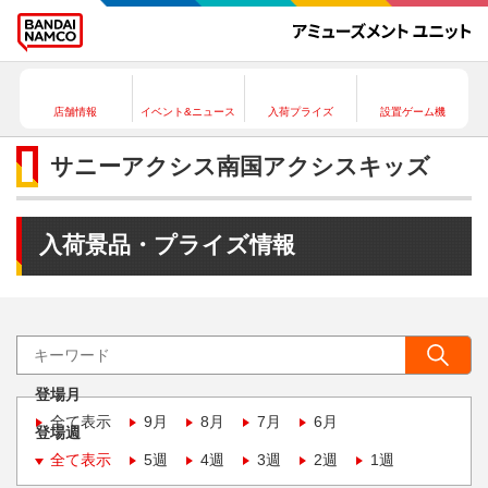
店舗情報
イベント&ニュース
入荷プライズ
設置ゲーム機
サニーアクシス南国アクシスキッズ
入荷景品・プライズ情報
登場月
全て表示
9月
8月
7月
6月
登場週
全て表示
5週
4週
3週
2週
1週