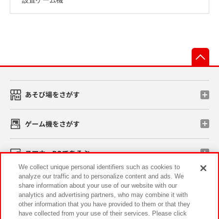
先
あそび場をさがす
ゲーム機をさがす
スマホ・PCであそぶ
We collect unique personal identifiers such as cookies to
analyze our traffic and to personalize content and ads. We
イベント・キャンペーン
share information about your use of our website with our
analytics and advertising partners, who may combine it with
other information that you have provided to them or that they
have collected from your use of their services. Please click