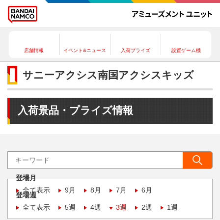
店舗情報
イベント&ニュース
入荷プライズ
設置ゲーム機
サニーアクシス南国アクシスキッズ
入荷景品・プライズ情報
登場月
全て表示
9月
8月
7月
6月
登場週
全て表示
5週
4週
3週
2週
1週