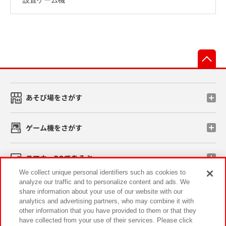
先
あそび場をさがす
ゲーム機をさがす
スマホ・PCであそぶ
We collect unique personal identifiers such as cookies to
analyze our traffic and to personalize content and ads. We
イベント・キャンペーン
share information about your use of our website with our
analytics and advertising partners, who may combine it with
other information that you have provided to them or that they
have collected from your use of their services. Please click