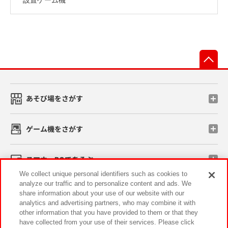
先
あそび場をさがす
ゲーム機をさがす
スマホ・PCであそぶ
We collect unique personal identifiers such as cookies to
analyze our traffic and to personalize content and ads. We
イベント・キャンペーン
share information about your use of our website with our
analytics and advertising partners, who may combine it with
other information that you have provided to them or that they
have collected from your use of their services. Please click