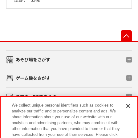
先
あそび場をさがす
ゲーム機をさがす
スマホ・PCであそぶ
We collect unique personal identifiers such as cookies to
analyze our traffic and to personalize content and ads. We
イベント・キャンペーン
share information about your use of our website with our
analytics and advertising partners, who may combine it with
other information that you have provided to them or that they
have collected from your use of their services. Please click