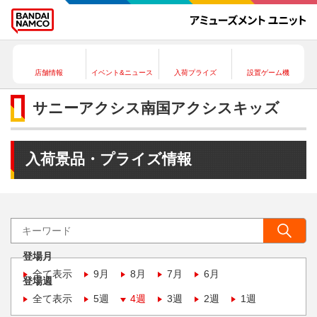
店舗情報
イベント&ニュース
入荷プライズ
設置ゲーム機
サニーアクシス南国アクシスキッズ
入荷景品・プライズ情報
登場月
全て表示
9月
8月
7月
6月
登場週
全て表示
5週
4週
3週
2週
1週