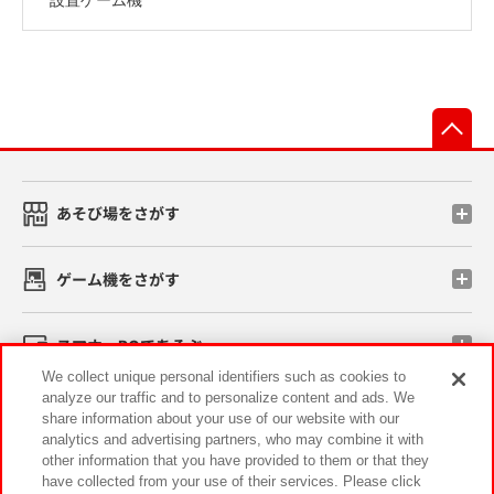
先
あそび場をさがす
ゲーム機をさがす
スマホ・PCであそぶ
We collect unique personal identifiers such as cookies to
analyze our traffic and to personalize content and ads. We
イベント・キャンペーン
share information about your use of our website with our
analytics and advertising partners, who may combine it with
other information that you have provided to them or that they
have collected from your use of their services. Please click