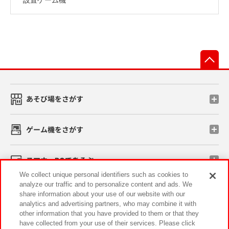
先
あそび場をさがす
ゲーム機をさがす
スマホ・PCであそぶ
We collect unique personal identifiers such as cookies to
analyze our traffic and to personalize content and ads. We
イベント・キャンペーン
share information about your use of our website with our
analytics and advertising partners, who may combine it with
other information that you have provided to them or that they
have collected from your use of their services. Please click