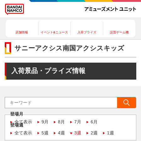
店舗情報
イベント&ニュース
入荷プライズ
設置ゲーム機
サニーアクシス南国アクシスキッズ
入荷景品・プライズ情報
登場月
全て表示
9月
8月
7月
6月
登場週
全て表示
5週
4週
3週
2週
1週