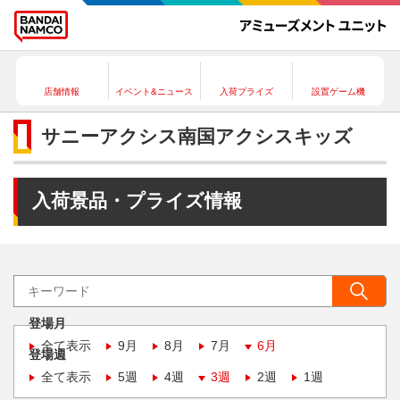
店舗情報
イベント&ニュース
入荷プライズ
設置ゲーム機
サニーアクシス南国アクシスキッズ
入荷景品・プライズ情報
登場月
全て表示
9月
8月
7月
6月
登場週
全て表示
5週
4週
3週
2週
1週