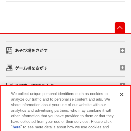
先
あそび場をさがす
ゲーム機をさがす
スマホ・PCであそぶ
We collect unique personal identifiers such as cookies to
analyze our traffic and to personalize content and ads. We
イベント・キャンペーン
share information about your use of our website with our
analytics and advertising partners, who may combine it with
other information that you have provided to them or that they
have collected from your use of their services. Please click
"
here
" to see more details about how we use cookies and
関連会社
サステナビリティ
サイトポリシー