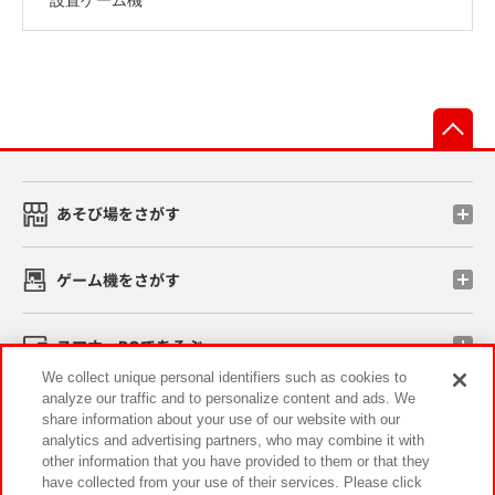
先
あそび場をさがす
ゲーム機をさがす
スマホ・PCであそぶ
We collect unique personal identifiers such as cookies to
analyze our traffic and to personalize content and ads. We
イベント・キャンペーン
share information about your use of our website with our
analytics and advertising partners, who may combine it with
other information that you have provided to them or that they
have collected from your use of their services. Please click