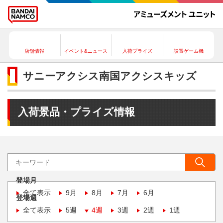
店舗情報
イベント&ニュース
入荷プライズ
設置ゲーム機
サニーアクシス南国アクシスキッズ
入荷景品・プライズ情報
登場月
全て表示
9月
8月
7月
6月
登場週
全て表示
5週
4週
3週
2週
1週