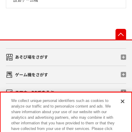
先
あそび場をさがす
ゲーム機をさがす
スマホ・PCであそぶ
We collect unique personal identifiers such as cookies to
analyze our traffic and to personalize content and ads. We
イベント・キャンペーン
share information about your use of our website with our
analytics and advertising partners, who may combine it with
other information that you have provided to them or that they
have collected from your use of their services. Please click