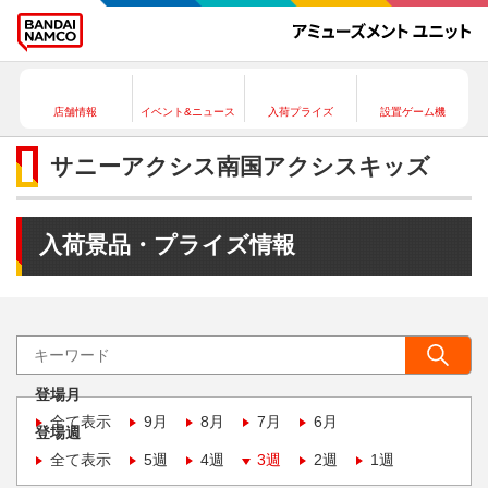
店舗情報
イベント&ニュース
入荷プライズ
設置ゲーム機
サニーアクシス南国アクシスキッズ
入荷景品・プライズ情報
登場月
全て表示
9月
8月
7月
6月
登場週
全て表示
5週
4週
3週
2週
1週