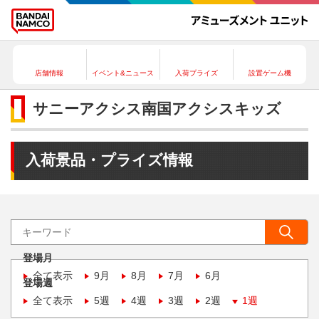
店舗情報
イベント&ニュース
入荷プライズ
設置ゲーム機
サニーアクシス南国アクシスキッズ
入荷景品・プライズ情報
登場月
全て表示
9月
8月
7月
6月
登場週
全て表示
5週
4週
3週
2週
1週