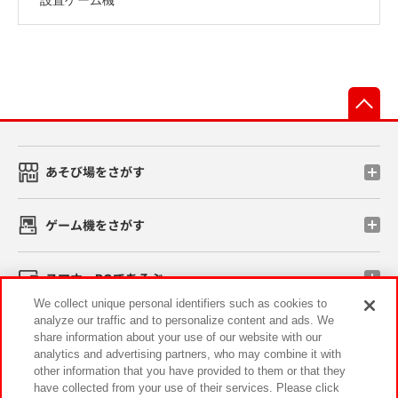
先
あそび場をさがす
ゲーム機をさがす
スマホ・PCであそぶ
We collect unique personal identifiers such as cookies to
analyze our traffic and to personalize content and ads. We
イベント・キャンペーン
share information about your use of our website with our
analytics and advertising partners, who may combine it with
other information that you have provided to them or that they
have collected from your use of their services. Please click