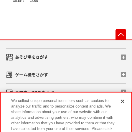
先
あそび場をさがす
ゲーム機をさがす
スマホ・PCであそぶ
We collect unique personal identifiers such as cookies to
analyze our traffic and to personalize content and ads. We
イベント・キャンペーン
share information about your use of our website with our
analytics and advertising partners, who may combine it with
other information that you have provided to them or that they
have collected from your use of their services. Please click