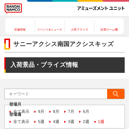
店舗情報
イベント&ニュース
入荷プライズ
設置ゲーム機
サニーアクシス南国アクシスキッズ
入荷景品・プライズ情報
登場月
全て表示
9月
8月
7月
6月
登場週
全て表示
5週
4週
3週
2週
1週