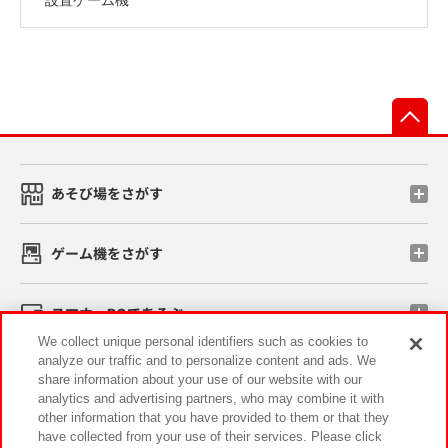
先
あそび場をさがす
ゲーム機をさがす
スマホ・PCであそぶ
We collect unique personal identifiers such as cookies to
analyze our traffic and to personalize content and ads. We
イベント・キャンペーン
share information about your use of our website with our
analytics and advertising partners, who may combine it with
other information that you have provided to them or that they
have collected from your use of their services. Please click