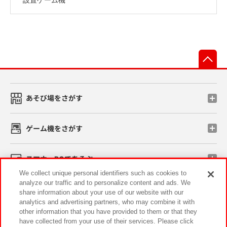
先
あそび場をさがす
ゲーム機をさがす
スマホ・PCであそぶ
We collect unique personal identifiers such as cookies to
analyze our traffic and to personalize content and ads. We
イベント・キャンペーン
share information about your use of our website with our
analytics and advertising partners, who may combine it with
other information that you have provided to them or that they
have collected from your use of their services. Please click