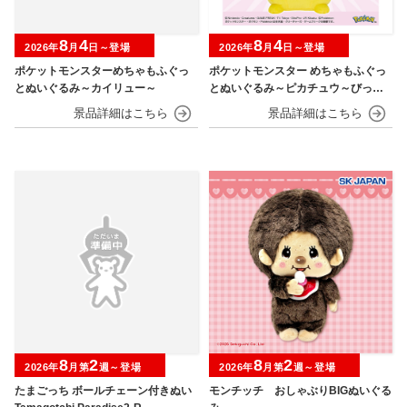
8
4
8
4
2026年
月
日～登場
2026年
月
日～登場
ポケットモンスターめちゃもふぐっ
ポケットモンスター めちゃもふぐっ
とぬいぐるみ～カイリュー～
とぬいぐるみ～ピカチュウ～びっく
りver.
8
2
8
2
2026年
月第
週～登場
2026年
月第
週～登場
たまごっち ボールチェーン付きぬい
モンチッチ おしゃぶりBIGぬいぐる