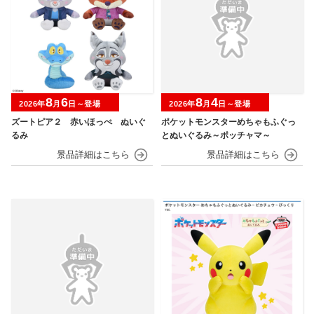
8
6
8
4
2026年
月
日～登場
2026年
月
日～登場
ズートピア２ 赤いほっぺ ぬいぐ
ポケットモンスターめちゃもふぐっ
るみ
とぬいぐるみ～ポッチャマ～