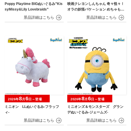
Poppy Playtime BIGぬいぐるみ”Kis
映画クレヨンしんちゃん 奇々怪々！
syMissy&Lily Lovebraids”
オラの妖怪バケ～ション めちゃもふ
ぐっとぬいぐるみ～おすわりポーズ
のシロ～
8
6
8
6
2026年
月
日～登場
2026年
月
日～登場
ミニオン LLぬいぐるみ‐フラッフ
ミニオンズ＆モンスターズ グラン
ィ‐
デぬいぐるみ‐ジェームズ‐