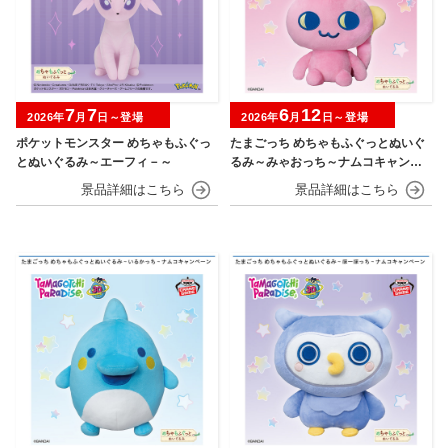
7
7
6
12
2026年
月
日～登場
2026年
月
日～登場
ポケットモンスター めちゃもふぐっ
たまごっち めちゃもふぐっとぬいぐ
とぬいぐるみ～エーフィ－～
るみ～みゃおっち～ナムコキャンペ
ーン