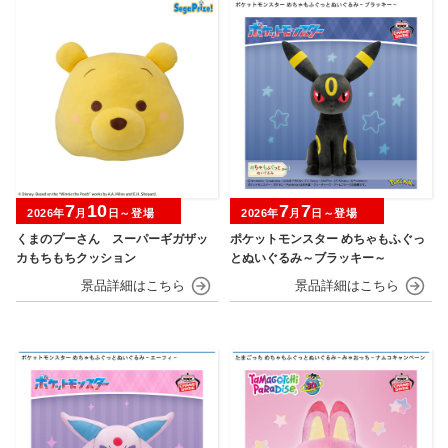
7
10
7
7
2026年
月
日～登場
2026年
月
日～登場
くまのプーさん スーパーギガザッ
ポケットモンスター めちゃもふぐっ
カもちもちクッション
とぬいぐるみ～ブラッキー～