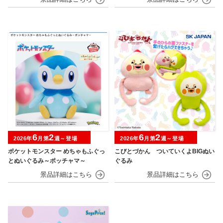
6
2
6
2
2026年
月第
週～登場
2026年
月第
週～登場
ポケットモンスター めちゃもふぐっ
こびとづかん ついていくよBIGぬい
とぬいぐるみ～ポッチャマ～
ぐるみ