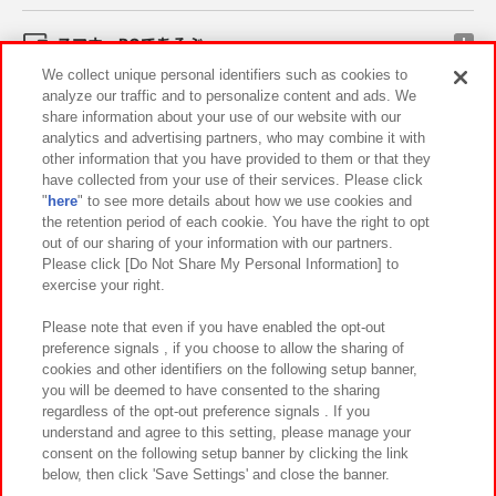
スマホ・PCであそぶ
We collect unique personal identifiers such as cookies to
analyze our traffic and to personalize content and ads. We
イベント・キャンペーン
share information about your use of our website with our
analytics and advertising partners, who may combine it with
other information that you have provided to them or that they
have collected from your use of their services. Please click
"
here
" to see more details about how we use cookies and
関連会社
サステナビリティ
サイトポリシー
the retention period of each cookie. You have the right to opt
out of our sharing of your information with our partners.
プライバシーポリシー
ウェブアクセシビリティ方針と検証結果
Please click [Do Not Share My Personal Information] to
exercise your right.
お取引先さまとともに
食品のご提供について
カスタマーハラスメント対応方針
よくあるご質問・お問い合わせ
Please note that even if you have enabled the opt-out
preference signals , if you choose to allow the sharing of
cookies and other identifiers on the following setup banner,
you will be deemed to have consented to the sharing
regardless of the opt-out preference signals . If you
understand and agree to this setting, please manage your
consent on the following setup banner by clicking the link
below, then click 'Save Settings' and close the banner.
©Bandai Namco Amusement Inc.