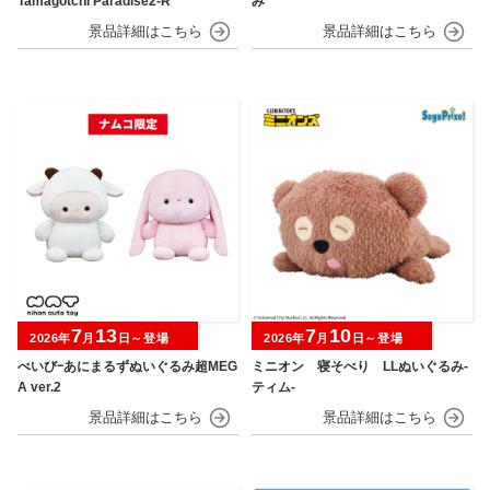
Tamagotchi Paradise2-R
み
7
13
7
10
2026年
月
日～登場
2026年
月
日～登場
べいびｰあにまるずぬいぐるみ超MEG
ミニオン 寝そべり LLぬいぐるみ‐
A ver.2
ティム‐