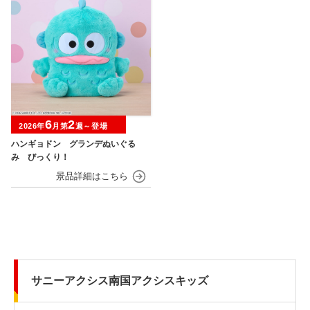
6
2
2026年
月第
週～登場
ハンギョドン グランデぬいぐる
み びっくり！
サニーアクシス南国アクシスキッズ