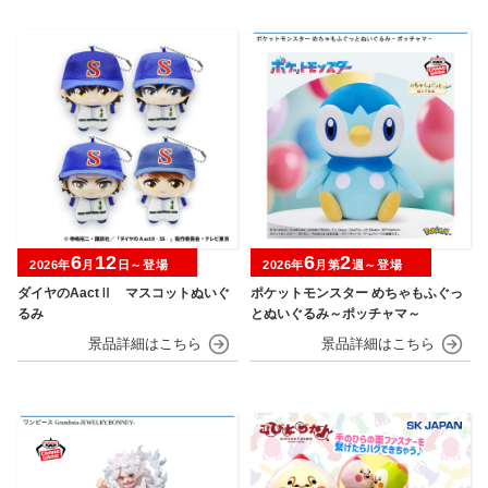
6
12
6
2
2026年
月
日～登場
2026年
月第
週～登場
ダイヤのAactⅡ マスコットぬいぐ
ポケットモンスター めちゃもふぐっ
るみ
とぬいぐるみ～ポッチャマ～