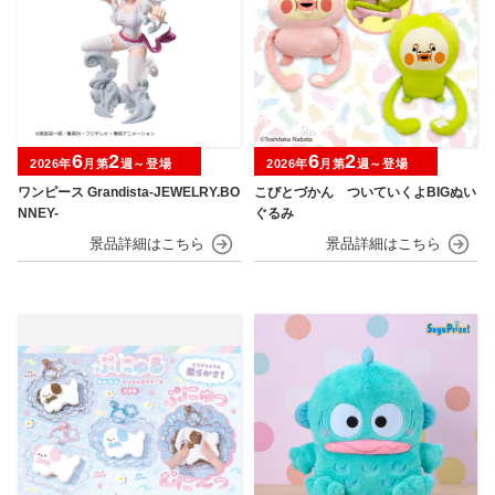
6
2
6
2
2026年
月第
週～登場
2026年
月第
週～登場
ワンピース Grandista-JEWELRY.BO
こびとづかん ついていくよBIGぬい
NNEY-
ぐるみ