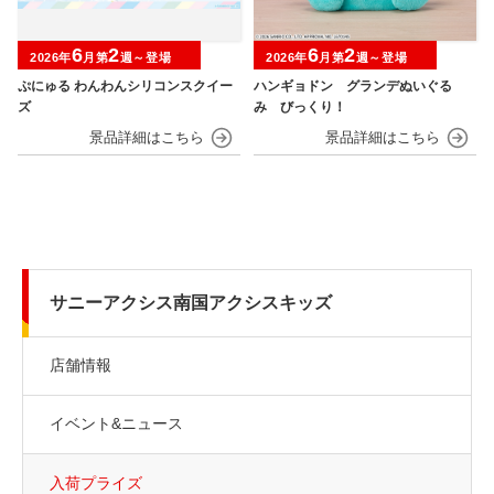
6
2
6
2
2026年
月第
週～登場
2026年
月第
週～登場
ぷにゅる わんわんシリコンスクイー
ハンギョドン グランデぬいぐる
ズ
み びっくり！
サニーアクシス南国アクシスキッズ
店舗情報
イベント&ニュース
入荷プライズ