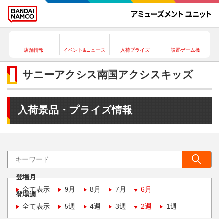
店舗情報
イベント&ニュース
入荷プライズ
設置ゲーム機
サニーアクシス南国アクシスキッズ
入荷景品・プライズ情報
登場月
全て表示
9月
8月
7月
6月
登場週
全て表示
5週
4週
3週
2週
1週