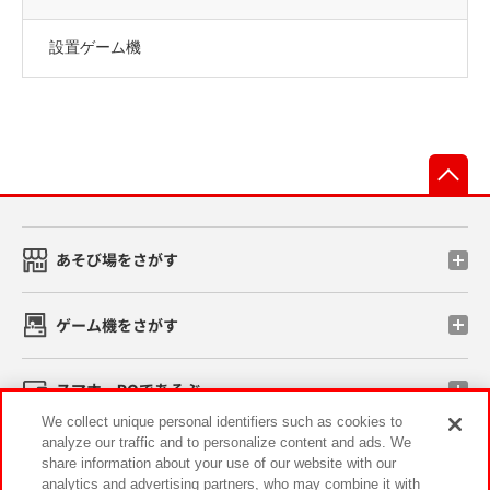
設置ゲーム機
先
あそび場をさがす
ゲーム機をさがす
スマホ・PCであそぶ
We collect unique personal identifiers such as cookies to
analyze our traffic and to personalize content and ads. We
イベント・キャンペーン
share information about your use of our website with our
analytics and advertising partners, who may combine it with