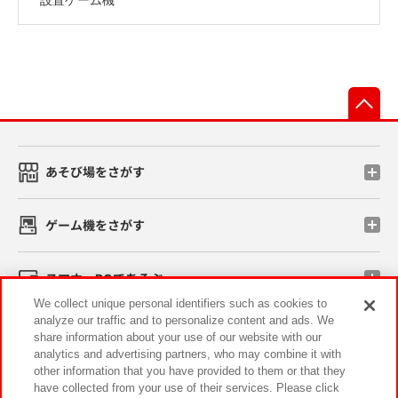
先
あそび場をさがす
ゲーム機をさがす
スマホ・PCであそぶ
We collect unique personal identifiers such as cookies to
analyze our traffic and to personalize content and ads. We
イベント・キャンペーン
share information about your use of our website with our
analytics and advertising partners, who may combine it with
other information that you have provided to them or that they
have collected from your use of their services. Please click