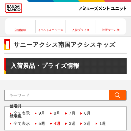
店舗情報
イベント&ニュース
入荷プライズ
設置ゲーム機
サニーアクシス南国アクシスキッズ
入荷景品・プライズ情報
登場月
全て表示
9月
8月
7月
6月
登場週
全て表示
5週
4週
3週
2週
1週