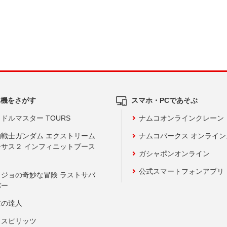
ム機をさがす
スマホ・PCであそぶ
ドルマスター TOURS
ナムコオンラインクレーン
動戦士ガンダム エクストリーム
ナムコパークス オンライ
ーサス２ インフィニットブース
ガシャポンオンライン
公式スマートフォンアプリ
ョジョの奇妙な冒険 ラストサバ
バー
鼓の達人
りスピリッツ