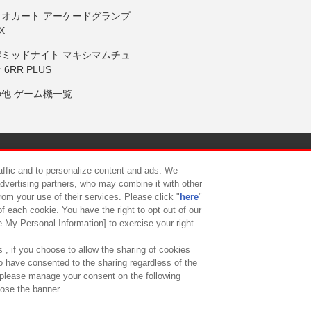
リオカート アーケードグランプ
X
岸ミッドナイト マキシマムチュ
 6RR PLUS
の他 ゲーム機一覧
サイトポリシー
プライバシーポリシー
ウェブアクセシビリティ方
raffic and to personalize content and ads. We
advertising partners, who may combine it with other
rom your use of their services. Please click "
here
"
供について
カスタマーハラスメント対応方針
よくあるご質問・
f each cookie. You have the right to opt out of our
e My Personal Information] to exercise your right.
 , if you choose to allow the sharing of cookies
to have consented to the sharing regardless of the
, please manage your consent on the following
lose the banner.
ndai Namco Amusement Lab Inc.
©Bandai Namco Experience Inc.
©HANAY