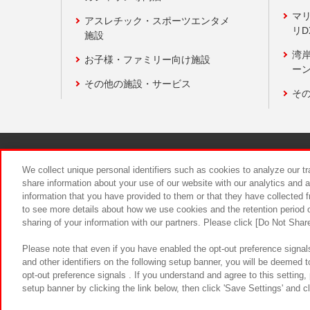
マ
アスレチック・スポーツエンタメ
リD
施設
湾
お子様・ファミリー向け施設
ーン
その他の施設・サービス
そ
関連会社
サステナビリティ
We collect unique personal identifiers such as cookies to analyze our t
share information about your use of our website with our analytics and 
information that you have provided to them or that they have collected f
食品のご提
to see more details about how we use cookies and the retention period o
sharing of your information with our partners. Please click [Do Not Shar
Please note that even if you have enabled the opt-out preference signals
and other identifiers on the following setup banner, you will be deemed 
opt-out preference signals . If you understand and agree to this setting
setup banner by clicking the link below, then click 'Save Settings' and c
©Bandai Namco Amusement Inc.
©Ba