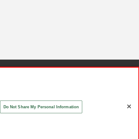
針と検証結果
お取引先さまとともに
お問い合わせ
Do Not Share My Personal Information
ASHIKI Co., Ltd. All Rights Reserved.