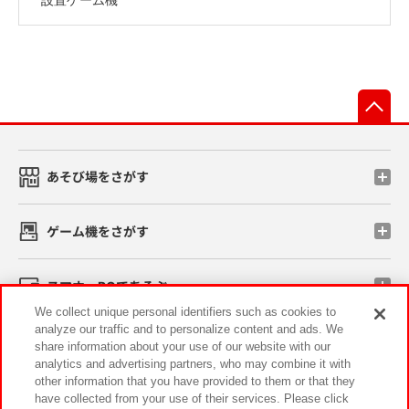
先
あそび場をさがす
ゲーム機をさがす
スマホ・PCであそぶ
We collect unique personal identifiers such as cookies to
analyze our traffic and to personalize content and ads. We
イベント・キャンペーン
share information about your use of our website with our
analytics and advertising partners, who may combine it with
other information that you have provided to them or that they
have collected from your use of their services. Please click