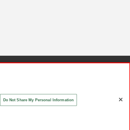
針と検証結果
お取引先さまとともに
お問い合わせ
Do Not Share My Personal Information
ASHIKI Co., Ltd. All Rights Reserved.