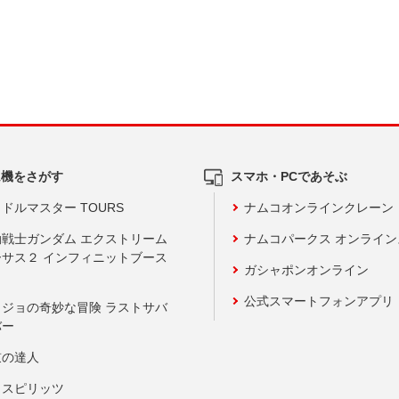
ム機をさがす
スマホ・PCであそぶ
ドルマスター TOURS
ナムコオンラインクレーン
動戦士ガンダム エクストリーム
ナムコパークス オンライ
ーサス２ インフィニットブース
ガシャポンオンライン
公式スマートフォンアプリ
ョジョの奇妙な冒険 ラストサバ
バー
鼓の達人
りスピリッツ