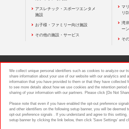
マ
アスレチック・スポーツエンタメ
リD
施設
湾
お子様・ファミリー向け施設
ーン
その他の施設・サービス
そ
関連会社
サステナビリティ
We collect unique personal identifiers such as cookies to analyze our t
share information about your use of our website with our analytics and 
information that you have provided to them or that they have collected f
食品のご提
to see more details about how we use cookies and the retention period o
sharing of your information with our partners. Please click [Do Not Shar
Please note that even if you have enabled the opt-out preference signals
and other identifiers on the following setup banner, you will be deemed 
opt-out preference signals . If you understand and agree to this setting
setup banner by clicking the link below, then click 'Save Settings' and c
©Bandai Namco Amusement Inc.
©Ba