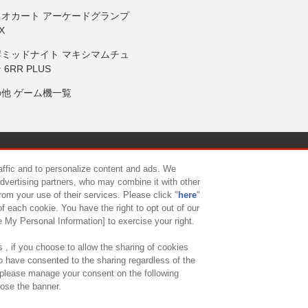
リオカート アーケードグランプ
X
岸ミッドナイト マキシマムチュ
 6RR PLUS
の他 ゲーム機一覧
サイトポリシー
プライバシーポリシー
ウェブアクセシビリティ方
raffic and to personalize content and ads. We
advertising partners, who may combine it with other
rom your use of their services. Please click "
here
"
供について
カスタマーハラスメント対応方針
よくあるご質問・
f each cookie. You have the right to opt out of our
e My Personal Information] to exercise your right.
 , if you choose to allow the sharing of cookies
to have consented to the sharing regardless of the
, please manage your consent on the following
lose the banner.
ndai Namco Amusement Lab Inc.
©Bandai Namco Experience Inc.
©HANAY