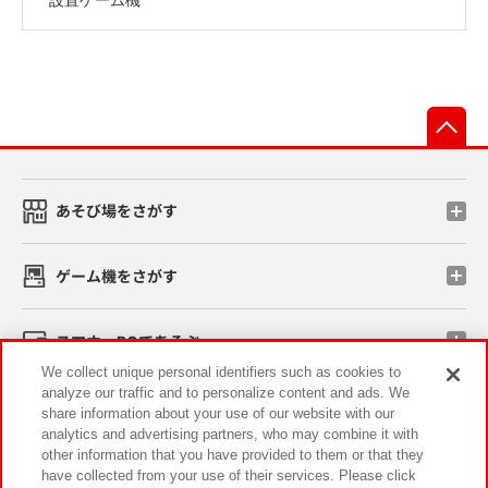
先
あそび場をさがす
ゲーム機をさがす
スマホ・PCであそぶ
We collect unique personal identifiers such as cookies to
analyze our traffic and to personalize content and ads. We
イベント・キャンペーン
share information about your use of our website with our
analytics and advertising partners, who may combine it with
other information that you have provided to them or that they
have collected from your use of their services. Please click