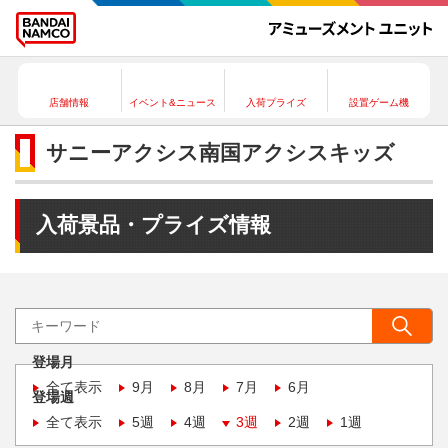
店舗情報
イベント&ニュース
入荷プライズ
設置ゲーム機
サニーアクシス南国アクシスキッズ
入荷景品・プライズ情報
登場月
全て表示
9月
8月
7月
6月
登場週
全て表示
5週
4週
3週
2週
1週