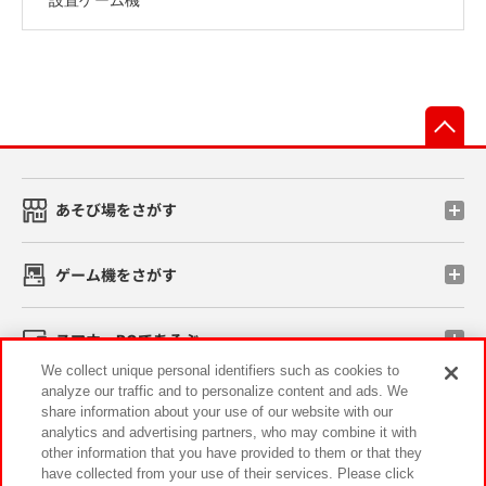
先
あそび場をさがす
ゲーム機をさがす
スマホ・PCであそぶ
We collect unique personal identifiers such as cookies to
analyze our traffic and to personalize content and ads. We
イベント・キャンペーン
share information about your use of our website with our
analytics and advertising partners, who may combine it with
other information that you have provided to them or that they
have collected from your use of their services. Please click