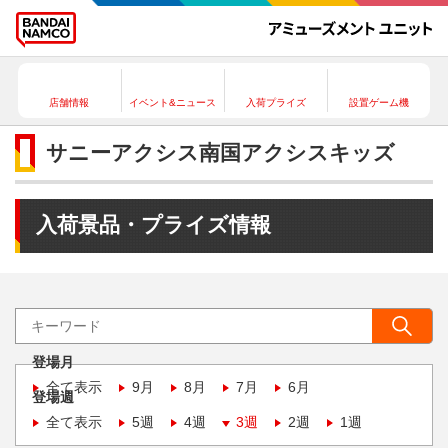
店舗情報
イベント&ニュース
入荷プライズ
設置ゲーム機
サニーアクシス南国アクシスキッズ
入荷景品・プライズ情報
登場月
全て表示
9月
8月
7月
6月
登場週
全て表示
5週
4週
3週
2週
1週