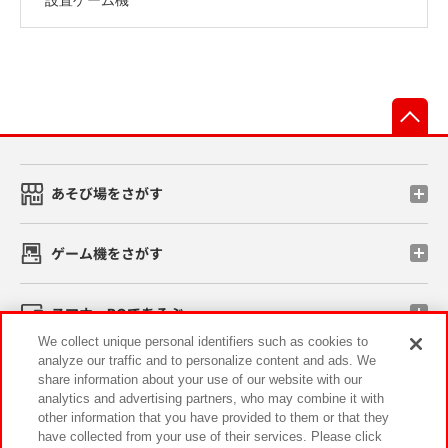
先
あそび場をさがす
ゲーム機をさがす
スマホ・PCであそぶ
We collect unique personal identifiers such as cookies to
analyze our traffic and to personalize content and ads. We
イベント・キャンペーン
share information about your use of our website with our
analytics and advertising partners, who may combine it with
other information that you have provided to them or that they
have collected from your use of their services. Please click