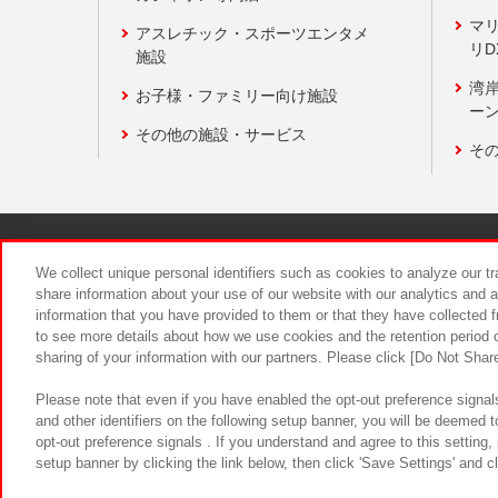
マ
アスレチック・スポーツエンタメ
リD
施設
湾
お子様・ファミリー向け施設
ーン
その他の施設・サービス
そ
関連会社
サステナビリティ
We collect unique personal identifiers such as cookies to analyze our t
share information about your use of our website with our analytics and 
information that you have provided to them or that they have collected f
食品のご提
to see more details about how we use cookies and the retention period o
sharing of your information with our partners. Please click [Do Not Shar
Please note that even if you have enabled the opt-out preference signals
and other identifiers on the following setup banner, you will be deemed 
opt-out preference signals . If you understand and agree to this setting
setup banner by clicking the link below, then click 'Save Settings' and c
©Bandai Namco Amusement Inc.
©Ba