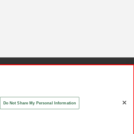
針と検証結果
お取引先さまとともに
お問い合わせ
Do Not Share My Personal Information
ASHIKI Co., Ltd. All Rights Reserved.