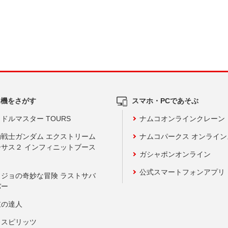
ム機をさがす
スマホ・PCであそぶ
ドルマスター TOURS
ナムコオンラインクレーン
動戦士ガンダム エクストリーム
ナムコパークス オンライ
ーサス２ インフィニットブース
ガシャポンオンライン
公式スマートフォンアプリ
ョジョの奇妙な冒険 ラストサバ
バー
鼓の達人
りスピリッツ