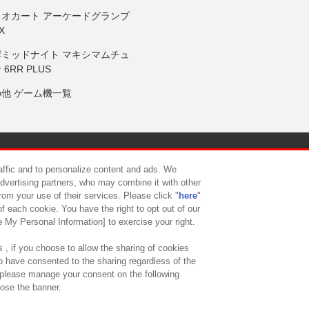
リオカート アーケードグランプ
X
岸ミッドナイト マキシマムチュ
 6RR PLUS
の他 ゲーム機一覧
サイトポリシー
プライバシーポリシー
ウェブアクセシビリティ方
raffic and to personalize content and ads. We
advertising partners, who may combine it with other
rom your use of their services. Please click "
here
"
供について
カスタマーハラスメント対応方針
よくあるご質問・
f each cookie. You have the right to opt out of our
e My Personal Information] to exercise your right.
 , if you choose to allow the sharing of cookies
to have consented to the sharing regardless of the
, please manage your consent on the following
lose the banner.
ndai Namco Amusement Lab Inc.
©Bandai Namco Experience Inc.
©HANAY