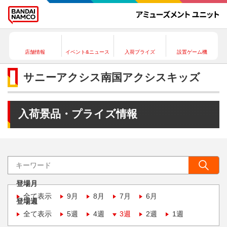
店舗情報
イベント&ニュース
入荷プライズ
設置ゲーム機
サニーアクシス南国アクシスキッズ
入荷景品・プライズ情報
登場月
全て表示
9月
8月
7月
6月
登場週
全て表示
5週
4週
3週
2週
1週