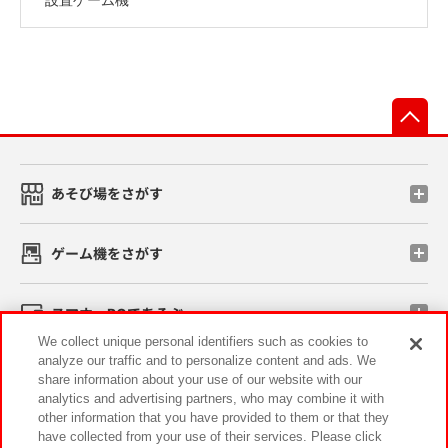
先
あそび場をさがす
ゲーム機をさがす
スマホ・PCであそぶ
We collect unique personal identifiers such as cookies to
analyze our traffic and to personalize content and ads. We
イベント・キャンペーン
share information about your use of our website with our
analytics and advertising partners, who may combine it with
other information that you have provided to them or that they
have collected from your use of their services. Please click