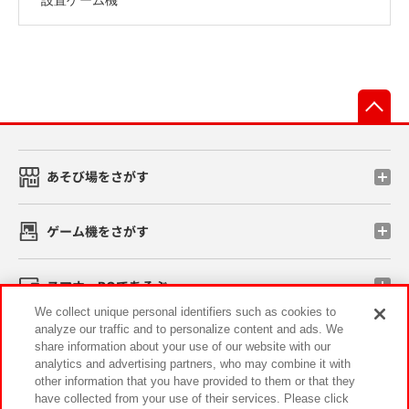
先
あそび場をさがす
ゲーム機をさがす
スマホ・PCであそぶ
We collect unique personal identifiers such as cookies to
analyze our traffic and to personalize content and ads. We
イベント・キャンペーン
share information about your use of our website with our
analytics and advertising partners, who may combine it with
other information that you have provided to them or that they
have collected from your use of their services. Please click