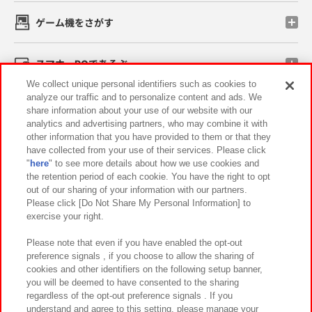
ゲーム機をさがす
スマホ・PCであそぶ
We collect unique personal identifiers such as cookies to
analyze our traffic and to personalize content and ads. We
イベント・キャンペーン
share information about your use of our website with our
analytics and advertising partners, who may combine it with
other information that you have provided to them or that they
have collected from your use of their services. Please click
"
here
" to see more details about how we use cookies and
関連会社
サステナビリティ
サイトポリシー
the retention period of each cookie. You have the right to opt
out of our sharing of your information with our partners.
プライバシーポリシー
ウェブアクセシビリティ方針と検証結果
Please click [Do Not Share My Personal Information] to
exercise your right.
お取引先さまとともに
食品のご提供について
カスタマーハラスメント対応方針
よくあるご質問・お問い合わせ
Please note that even if you have enabled the opt-out
preference signals , if you choose to allow the sharing of
cookies and other identifiers on the following setup banner,
you will be deemed to have consented to the sharing
regardless of the opt-out preference signals . If you
understand and agree to this setting, please manage your