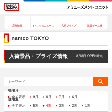
店舗情報
イベント&ニュース
入荷プライズ
設置ゲーム機
namco TOKYO
入荷景品・プライズ情報
8月8日 OPEN時点
登場月
全て表示
9月
8月
7月
6月
登場週
全て表示
5週
4週
3週
2週
1週