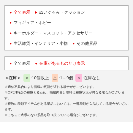
全て表示
ぬいぐるみ・クッション
フィギュア・ホビー
キーホルダー・マスコット・アクセサリー
生活雑貨・インテリア・小物
その他景品
全て表示
在庫があるものだけ表示
＜在庫＞
○
10個以上
△
1～9個
×
在庫なし
※通信不具合により情報の更新が遅れる場合ががございます。
※OPEN時点の在庫とるため、掲載内容と現時点在庫状況が異なる場合がございま
す。
※複数の種類アイテムがある景品においては、一部種類が欠品している場合がござい
ます。
※こちらに表示のない景品も取り扱っている場合がございます。