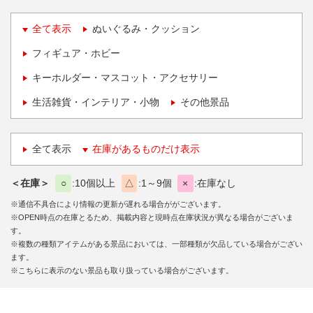
全て表示
ぬいぐるみ・クッション
フィギュア・ホビー
キーホルダー・マスコット・アクセサリー
生活雑貨・インテリア・小物
その他景品
全て表示
在庫があるものだけ表示
＜在庫＞
○
10個以上
△
1～9個
×
在庫なし
※通信不具合により情報の更新が遅れる場合ががございます。
※OPEN時点の在庫とるため、掲載内容と現時点在庫状況が異なる場合がございま
す。
※複数の種類アイテムがある景品においては、一部種類が欠品している場合がござい
ます。
※こちらに表示のない景品も取り扱っている場合がございます。