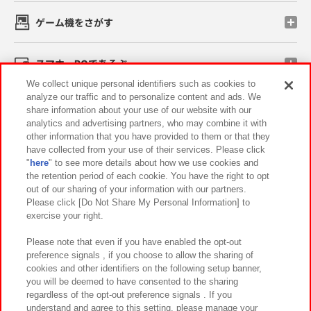
ゲーム機をさがす
スマホ・PCであそぶ
We collect unique personal identifiers such as cookies to
analyze our traffic and to personalize content and ads. We
イベント・キャンペーン
share information about your use of our website with our
analytics and advertising partners, who may combine it with
other information that you have provided to them or that they
have collected from your use of their services. Please click
"
here
" to see more details about how we use cookies and
関連会社
サステナビリティ
サイトポリシー
the retention period of each cookie. You have the right to opt
out of our sharing of your information with our partners.
プライバシーポリシー
ウェブアクセシビリティ方針と検証結果
Please click [Do Not Share My Personal Information] to
exercise your right.
お取引先さまとともに
食品のご提供について
カスタマーハラスメント対応方針
よくあるご質問・お問い合わせ
Please note that even if you have enabled the opt-out
preference signals , if you choose to allow the sharing of
cookies and other identifiers on the following setup banner,
you will be deemed to have consented to the sharing
regardless of the opt-out preference signals . If you
understand and agree to this setting, please manage your