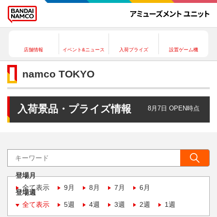
店舗情報
イベント&ニュース
入荷プライズ
設置ゲーム機
namco TOKYO
入荷景品・プライズ情報
8月7日 OPEN時点
登場月
全て表示
9月
8月
7月
6月
登場週
全て表示
5週
4週
3週
2週
1週