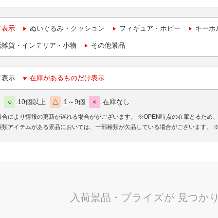
て表示
ぬいぐるみ・クッション
フィギュア・ホビー
キーホ
活雑貨・インテリア・小物
その他景品
て表示
在庫があるものだけ表示
○
10個以上
△
1～9個
×
在庫なし
具合により情報の更新が遅れる場合ががございます。
※OPEN時点の在庫とるため
種類アイテムがある景品においては、一部種類が欠品している場合がございます。