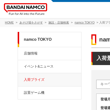
HOME
あそび場をさがす
施設・店舗検索
namco TOKYO
入荷プ
na
namco TOKYO
店舗情報
入荷
イベント&ニュース
入荷プライズ
設置ゲーム機
登場
登場