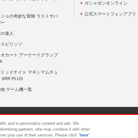
ガシャポンオンライン
公式スマートフォンアプリ
ョジョの奇妙な冒険 ラストサバ
バー
鼓の達人
りスピリッツ
リオカート アーケードグランプ
X
岸ミッドナイト マキシマムチュ
 6RR PLUS
の他 ゲーム機一覧
サイトポリシー
プライバシーポリシー
ウェブアクセシビリティ方
raffic and to personalize content and ads. We
advertising partners, who may combine it with other
rom your use of their services. Please click "
here
"
供について
カスタマーハラスメント対応方針
よくあるご質問・