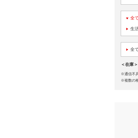
全
生
全
＜在庫＞
※通信不
※複数の