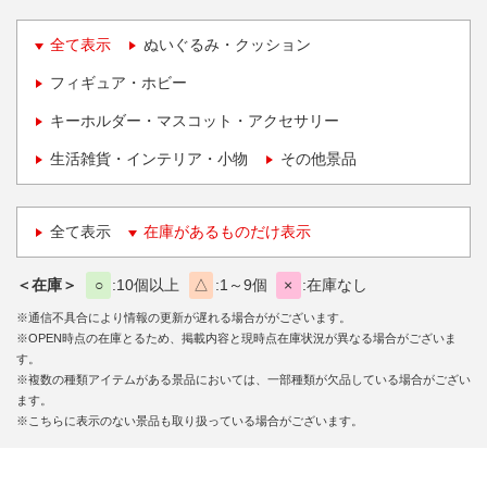
全て表示
ぬいぐるみ・クッション
フィギュア・ホビー
キーホルダー・マスコット・アクセサリー
生活雑貨・インテリア・小物
その他景品
全て表示
在庫があるものだけ表示
＜在庫＞
○
10個以上
△
1～9個
×
在庫なし
※通信不具合により情報の更新が遅れる場合ががございます。
※OPEN時点の在庫とるため、掲載内容と現時点在庫状況が異なる場合がございま
す。
※複数の種類アイテムがある景品においては、一部種類が欠品している場合がござい
ます。
※こちらに表示のない景品も取り扱っている場合がございます。