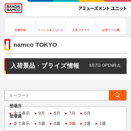
店舗情報
イベント&ニュース
入荷プライズ
設置ゲーム機
namco TOKYO
入荷景品・プライズ情報
8月7日 OPEN時点
登場月
全て表示
9月
8月
7月
6月
登場週
全て表示
5週
4週
3週
2週
1週