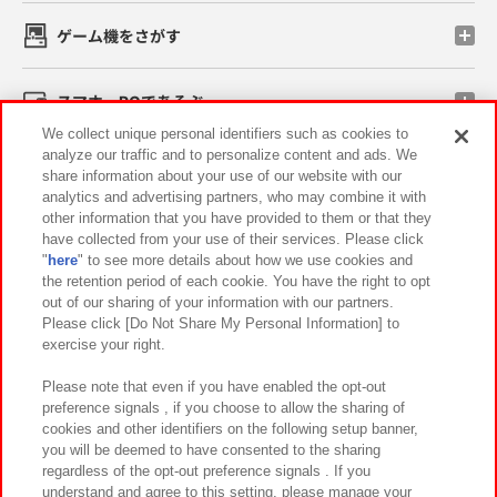
ゲーム機をさがす
スマホ・PCであそぶ
We collect unique personal identifiers such as cookies to
analyze our traffic and to personalize content and ads. We
イベント・キャンペーン
share information about your use of our website with our
analytics and advertising partners, who may combine it with
other information that you have provided to them or that they
have collected from your use of their services. Please click
"
here
" to see more details about how we use cookies and
関連会社
サステナビリティ
サイトポリシー
the retention period of each cookie. You have the right to opt
out of our sharing of your information with our partners.
プライバシーポリシー
ウェブアクセシビリティ方針と検証結果
Please click [Do Not Share My Personal Information] to
exercise your right.
お取引先さまとともに
食品のご提供について
カスタマーハラスメント対応方針
よくあるご質問・お問い合わせ
Please note that even if you have enabled the opt-out
preference signals , if you choose to allow the sharing of
cookies and other identifiers on the following setup banner,
you will be deemed to have consented to the sharing
regardless of the opt-out preference signals . If you
understand and agree to this setting, please manage your