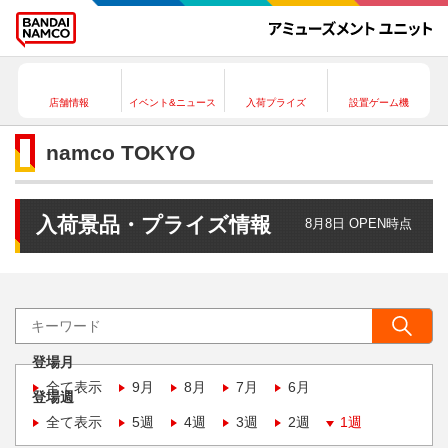
店舗情報
イベント&ニュース
入荷プライズ
設置ゲーム機
namco TOKYO
入荷景品・プライズ情報
8月8日 OPEN時点
登場月
全て表示
9月
8月
7月
6月
登場週
全て表示
5週
4週
3週
2週
1週