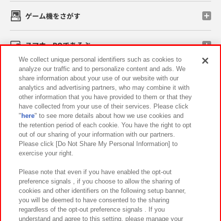
ゲーム機をさがす
スマホ・PCであそぶ
We collect unique personal identifiers such as cookies to
analyze our traffic and to personalize content and ads. We
イベント・キャンペーン
share information about your use of our website with our
analytics and advertising partners, who may combine it with
other information that you have provided to them or that they
have collected from your use of their services. Please click
"
here
" to see more details about how we use cookies and
関連会社
サステナビリティ
サイトポリシー
the retention period of each cookie. You have the right to opt
out of our sharing of your information with our partners.
プライバシーポリシー
ウェブアクセシビリティ方針と検証結果
Please click [Do Not Share My Personal Information] to
exercise your right.
お取引先さまとともに
食品のご提供について
カスタマーハラスメント対応方針
よくあるご質問・お問い合わせ
Please note that even if you have enabled the opt-out
preference signals , if you choose to allow the sharing of
cookies and other identifiers on the following setup banner,
you will be deemed to have consented to the sharing
regardless of the opt-out preference signals . If you
understand and agree to this setting, please manage your