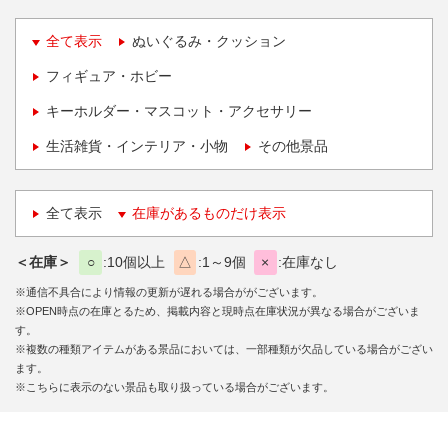
全て表示
ぬいぐるみ・クッション
フィギュア・ホビー
キーホルダー・マスコット・アクセサリー
生活雑貨・インテリア・小物
その他景品
全て表示
在庫があるものだけ表示
＜在庫＞
○
10個以上
△
1～9個
×
在庫なし
※通信不具合により情報の更新が遅れる場合ががございます。
※OPEN時点の在庫とるため、掲載内容と現時点在庫状況が異なる場合がございま
す。
※複数の種類アイテムがある景品においては、一部種類が欠品している場合がござい
ます。
※こちらに表示のない景品も取り扱っている場合がございます。