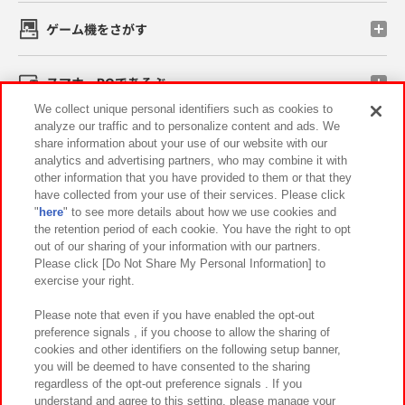
ゲーム機をさがす
スマホ・PCであそぶ
We collect unique personal identifiers such as cookies to
analyze our traffic and to personalize content and ads. We
イベント・キャンペーン
share information about your use of our website with our
analytics and advertising partners, who may combine it with
other information that you have provided to them or that they
have collected from your use of their services. Please click
"
here
" to see more details about how we use cookies and
関連会社
サステナビリティ
サイトポリシー
the retention period of each cookie. You have the right to opt
out of our sharing of your information with our partners.
プライバシーポリシー
ウェブアクセシビリティ方針と検証結果
Please click [Do Not Share My Personal Information] to
exercise your right.
お取引先さまとともに
食品のご提供について
カスタマーハラスメント対応方針
よくあるご質問・お問い合わせ
Please note that even if you have enabled the opt-out
preference signals , if you choose to allow the sharing of
cookies and other identifiers on the following setup banner,
you will be deemed to have consented to the sharing
regardless of the opt-out preference signals . If you
understand and agree to this setting, please manage your