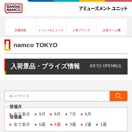
店舗情報
イベント&ニュース
入荷プライズ
設置ゲーム機
namco TOKYO
入荷景品・プライズ情報
8月7日 OPEN時点
登場月
全て表示
9月
8月
7月
6月
登場週
全て表示
5週
4週
3週
2週
1週