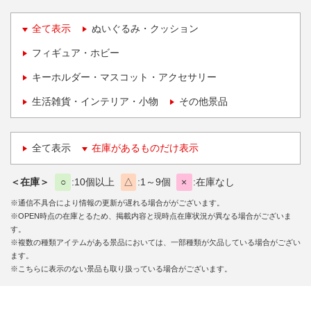
全て表示
ぬいぐるみ・クッション
フィギュア・ホビー
キーホルダー・マスコット・アクセサリー
生活雑貨・インテリア・小物
その他景品
全て表示
在庫があるものだけ表示
＜在庫＞
○
10個以上
△
1～9個
×
在庫なし
※通信不具合により情報の更新が遅れる場合ががございます。
※OPEN時点の在庫とるため、掲載内容と現時点在庫状況が異なる場合がございま
す。
※複数の種類アイテムがある景品においては、一部種類が欠品している場合がござい
ます。
※こちらに表示のない景品も取り扱っている場合がございます。