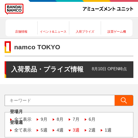
店舗情報
イベント&ニュース
入荷プライズ
設置ゲーム機
namco TOKYO
入荷景品・プライズ情報
8月10日 OPEN時点
登場月
全て表示
9月
8月
7月
6月
登場週
全て表示
5週
4週
3週
2週
1週