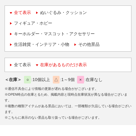
全て表示
ぬいぐるみ・クッション
フィギュア・ホビー
キーホルダー・マスコット・アクセサリー
生活雑貨・インテリア・小物
その他景品
全て表示
在庫があるものだけ表示
＜在庫＞
○
10個以上
△
1～9個
×
在庫なし
※通信不具合により情報の更新が遅れる場合ががございます。
※OPEN時点の在庫とるため、掲載内容と現時点在庫状況が異なる場合がございま
す。
※複数の種類アイテムがある景品においては、一部種類が欠品している場合がござい
ます。
※こちらに表示のない景品も取り扱っている場合がございます。