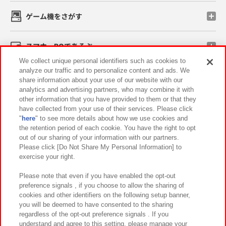
ゲーム機をさがす
スマホ・PCであそぶ
We collect unique personal identifiers such as cookies to
analyze our traffic and to personalize content and ads. We
イベント・キャンペーン
share information about your use of our website with our
analytics and advertising partners, who may combine it with
other information that you have provided to them or that they
have collected from your use of their services. Please click
"
here
" to see more details about how we use cookies and
関連会社
サステナビリティ
サイトポリシー
the retention period of each cookie. You have the right to opt
out of our sharing of your information with our partners.
プライバシーポリシー
ウェブアクセシビリティ方針と検証結果
Please click [Do Not Share My Personal Information] to
exercise your right.
お取引先さまとともに
食品のご提供について
カスタマーハラスメント対応方針
よくあるご質問・お問い合わせ
Please note that even if you have enabled the opt-out
preference signals , if you choose to allow the sharing of
cookies and other identifiers on the following setup banner,
you will be deemed to have consented to the sharing
regardless of the opt-out preference signals . If you
understand and agree to this setting, please manage your