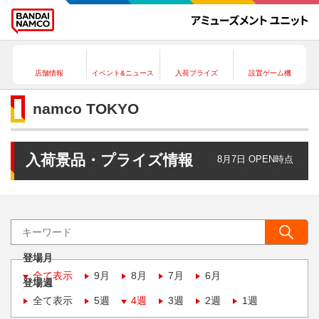
店舗情報
イベント&ニュース
入荷プライズ
設置ゲーム機
namco TOKYO
入荷景品・プライズ情報
8月7日 OPEN時点
登場月
全て表示
9月
8月
7月
6月
登場週
全て表示
5週
4週
3週
2週
1週