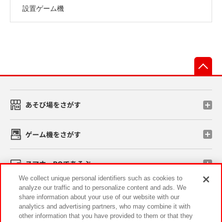
設置ゲーム機
先
あそび場をさがす
ゲーム機をさがす
スマホ・PCであそぶ
We collect unique personal identifiers such as cookies to
analyze our traffic and to personalize content and ads. We
イベント・キャンペーン
share information about your use of our website with our
analytics and advertising partners, who may combine it with
other information that you have provided to them or that they