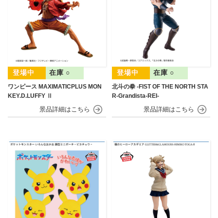
在庫 ○
在庫 ○
ワンピース MAXIMATICPLUS MON
北斗の拳 -FIST OF THE NORTH STA
KEY.D.LUFFY Ⅱ
R-Grandista-REI-