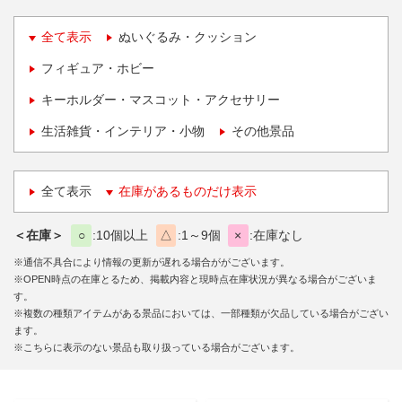
全て表示
ぬいぐるみ・クッション
フィギュア・ホビー
キーホルダー・マスコット・アクセサリー
生活雑貨・インテリア・小物
その他景品
全て表示
在庫があるものだけ表示
＜在庫＞
○
10個以上
△
1～9個
×
在庫なし
※通信不具合により情報の更新が遅れる場合ががございます。
※OPEN時点の在庫とるため、掲載内容と現時点在庫状況が異なる場合がございま
す。
※複数の種類アイテムがある景品においては、一部種類が欠品している場合がござい
ます。
※こちらに表示のない景品も取り扱っている場合がございます。