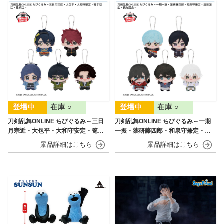
在庫 ○
在庫 ○
刀剣乱舞ONLINE ちびぐるみ～三日
刀剣乱舞ONLINE ちびぐるみ～一期
月宗近・大包平・大和守安定・篭手
一振・薬研藤四郎・和泉守兼定・堀
切江・豊前江～
川国広・鶴丸国永～