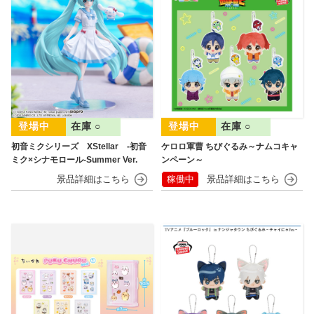
在庫 ○
在庫 ○
初音ミクシリーズ XStellar ‐初音
ケロロ軍曹 ちびぐるみ～ナムコキャ
ミク×シナモロール‐Summer Ver.
ンペーン～
稼働中