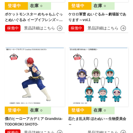
在庫 ○
在庫 ○
ポケットモンスター めちゃもふぐっ
ケロロ軍曹 ぬいぐるみ～劇場版であ
とぬいぐるみ イーブイフレンズ～イ
ります～vol.1
ーブイ～おひるねver.
稼働中
稼働中
在庫 ○
在庫 ○
僕のヒーローアカデミア Grandista-
忍たま乱太郎 ほわぬい～生物委員会
TODOROKI SHOTO-
～
稼働中