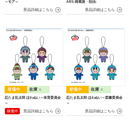
～モア～
ARS-猗窩座・狛治-
在庫 ○
在庫 ○
忍たま乱太郎 ほわぬい～体育委員会
忍たま乱太郎 ほわぬい～図書委員会
～
～
稼働中