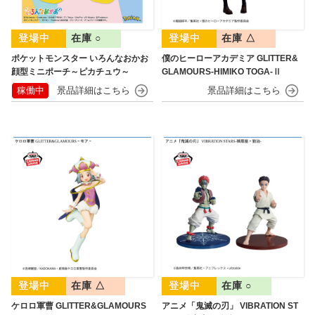
在庫 ○
在庫 △
ポケットモンスター いろんなおかお
僕のヒーローアカデミア GLITTER&
顔型ミニポーチ～ピカチュウ～
GLAMOURS-HIMIKO TOGA-Ⅱ
稼働中
在庫 △
在庫 ○
ケロロ軍曹 GLITTER&GLAMOURS
アニメ「鬼滅の刃」 VIBRATION ST