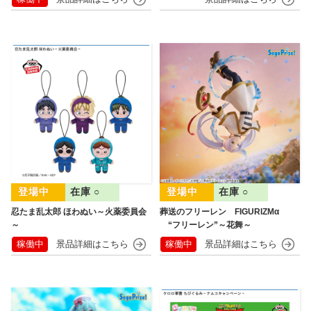
在庫 ○
在庫 ○
忍たま乱太郎 ほわぬい～火薬委員会
葬送のフリーレン FIGURIZMα
～
“フリーレン”～花舞～
稼働中
稼働中