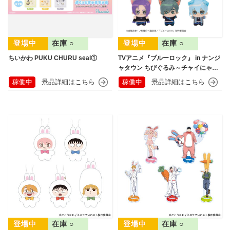
在庫 ○
在庫 ○
ちいかわ PUKU CHURU seal①
TVアニメ『ブルーロック』 in ナンジ
ャタウン ちびぐるみ～チャイにゃFe
s～
稼働中
稼働中
在庫 ○
在庫 ○