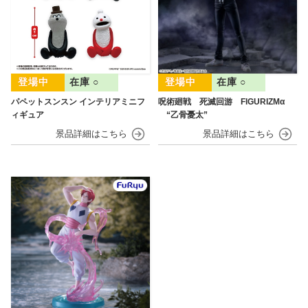
在庫 ○
在庫 ○
パペットスンスン インテリアミニフ
呪術廻戦 死滅回游 FIGURIZMα
ィギュア
“乙骨憂太”