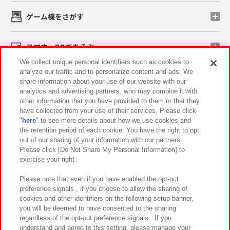
ゲーム機をさがす
スマホ・PCであそぶ
We collect unique personal identifiers such as cookies to
analyze our traffic and to personalize content and ads. We
イベント・キャンペーン
share information about your use of our website with our
analytics and advertising partners, who may combine it with
other information that you have provided to them or that they
have collected from your use of their services. Please click
"
here
" to see more details about how we use cookies and
関連会社
サステナビリティ
サイトポリシー
the retention period of each cookie. You have the right to opt
out of our sharing of your information with our partners.
プライバシーポリシー
ウェブアクセシビリティ方針と検証結果
Please click [Do Not Share My Personal Information] to
exercise your right.
お取引先さまとともに
食品のご提供について
カスタマーハラスメント対応方針
よくあるご質問・お問い合わせ
Please note that even if you have enabled the opt-out
preference signals , if you choose to allow the sharing of
cookies and other identifiers on the following setup banner,
you will be deemed to have consented to the sharing
regardless of the opt-out preference signals . If you
understand and agree to this setting, please manage your