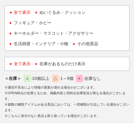
全て表示
ぬいぐるみ・クッション
フィギュア・ホビー
キーホルダー・マスコット・アクセサリー
生活雑貨・インテリア・小物
その他景品
全て表示
在庫があるものだけ表示
＜在庫＞
○
10個以上
△
1～9個
×
在庫なし
※通信不具合により情報の更新が遅れる場合ががございます。
※OPEN時点の在庫とるため、掲載内容と現時点在庫状況が異なる場合がございま
す。
※複数の種類アイテムがある景品においては、一部種類が欠品している場合がござい
ます。
※こちらに表示のない景品も取り扱っている場合がございます。