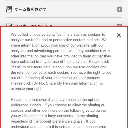
ゲーム機をさがす
スマホ・PCであそぶ
We collect unique personal identifiers such as cookies to
analyze our traffic and to personalize content and ads. We
イベント・キャンペーン
share information about your use of our website with our
analytics and advertising partners, who may combine it with
other information that you have provided to them or that they
have collected from your use of their services. Please click
"
here
" to see more details about how we use cookies and
関連会社
サステナビリティ
サイトポリシー
the retention period of each cookie. You have the right to opt
out of our sharing of your information with our partners.
プライバシーポリシー
ウェブアクセシビリティ方針と検証結果
Please click [Do Not Share My Personal Information] to
exercise your right.
お取引先さまとともに
食品のご提供について
カスタマーハラスメント対応方針
よくあるご質問・お問い合わせ
Please note that even if you have enabled the opt-out
preference signals , if you choose to allow the sharing of
cookies and other identifiers on the following setup banner,
you will be deemed to have consented to the sharing
regardless of the opt-out preference signals . If you
understand and agree to this setting, please manage your