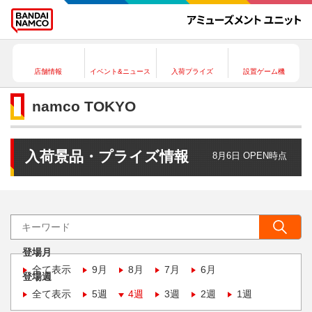
店舗情報
イベント&ニュース
入荷プライズ
設置ゲーム機
namco TOKYO
入荷景品・プライズ情報
8月6日 OPEN時点
登場月
全て表示
9月
8月
7月
6月
登場週
全て表示
5週
4週
3週
2週
1週