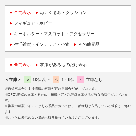
全て表示
ぬいぐるみ・クッション
フィギュア・ホビー
キーホルダー・マスコット・アクセサリー
生活雑貨・インテリア・小物
その他景品
全て表示
在庫があるものだけ表示
＜在庫＞
○
10個以上
△
1～9個
×
在庫なし
※通信不具合により情報の更新が遅れる場合ががございます。
※OPEN時点の在庫とるため、掲載内容と現時点在庫状況が異なる場合がございま
す。
※複数の種類アイテムがある景品においては、一部種類が欠品している場合がござい
ます。
※こちらに表示のない景品も取り扱っている場合がございます。