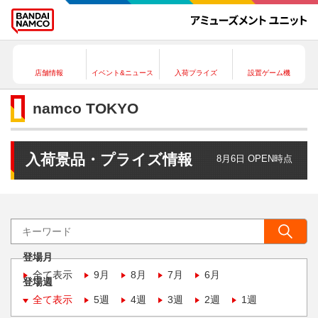
店舗情報
イベント&ニュース
入荷プライズ
設置ゲーム機
namco TOKYO
入荷景品・プライズ情報
8月6日 OPEN時点
登場月
全て表示
9月
8月
7月
6月
登場週
全て表示
5週
4週
3週
2週
1週