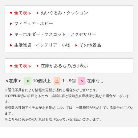
全て表示
ぬいぐるみ・クッション
フィギュア・ホビー
キーホルダー・マスコット・アクセサリー
生活雑貨・インテリア・小物
その他景品
全て表示
在庫があるものだけ表示
＜在庫＞
○
10個以上
△
1～9個
×
在庫なし
※通信不具合により情報の更新が遅れる場合ががございます。
※OPEN時点の在庫とるため、掲載内容と現時点在庫状況が異なる場合がございま
す。
※複数の種類アイテムがある景品においては、一部種類が欠品している場合がござい
ます。
※こちらに表示のない景品も取り扱っている場合がございます。