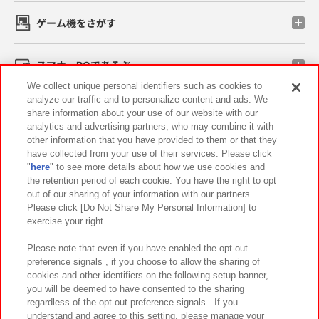
ゲーム機をさがす
スマホ・PCであそぶ
We collect unique personal identifiers such as cookies to
analyze our traffic and to personalize content and ads. We
イベント・キャンペーン
share information about your use of our website with our
analytics and advertising partners, who may combine it with
other information that you have provided to them or that they
have collected from your use of their services. Please click
"
here
" to see more details about how we use cookies and
関連会社
サステナビリティ
サイトポリシー
the retention period of each cookie. You have the right to opt
out of our sharing of your information with our partners.
プライバシーポリシー
ウェブアクセシビリティ方針と検証結果
Please click [Do Not Share My Personal Information] to
exercise your right.
お取引先さまとともに
食品のご提供について
カスタマーハラスメント対応方針
よくあるご質問・お問い合わせ
Please note that even if you have enabled the opt-out
preference signals , if you choose to allow the sharing of
cookies and other identifiers on the following setup banner,
you will be deemed to have consented to the sharing
regardless of the opt-out preference signals . If you
understand and agree to this setting, please manage your