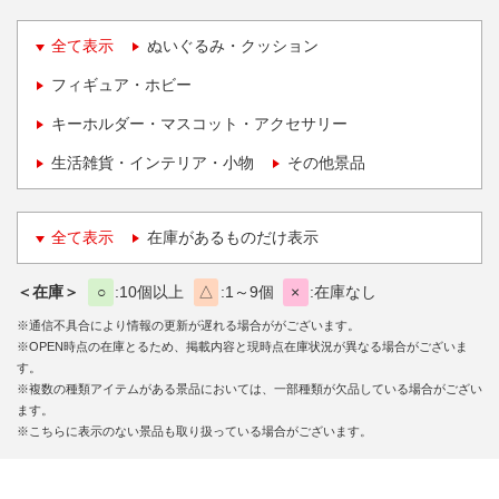
全て表示
ぬいぐるみ・クッション
フィギュア・ホビー
キーホルダー・マスコット・アクセサリー
生活雑貨・インテリア・小物
その他景品
全て表示
在庫があるものだけ表示
＜在庫＞
○
10個以上
△
1～9個
×
在庫なし
※通信不具合により情報の更新が遅れる場合ががございます。
※OPEN時点の在庫とるため、掲載内容と現時点在庫状況が異なる場合がございま
す。
※複数の種類アイテムがある景品においては、一部種類が欠品している場合がござい
ます。
※こちらに表示のない景品も取り扱っている場合がございます。