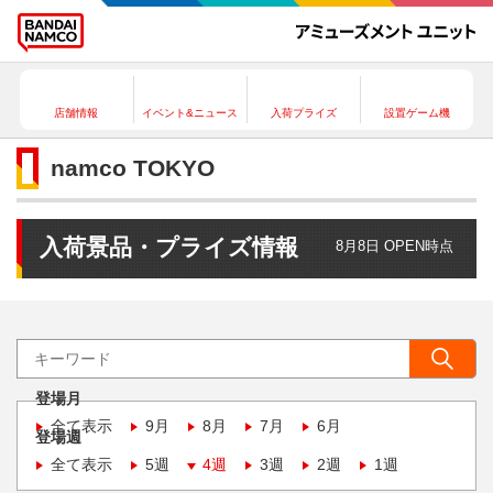
店舗情報
イベント&ニュース
入荷プライズ
設置ゲーム機
namco TOKYO
入荷景品・プライズ情報
8月8日 OPEN時点
登場月
全て表示
9月
8月
7月
6月
登場週
全て表示
5週
4週
3週
2週
1週