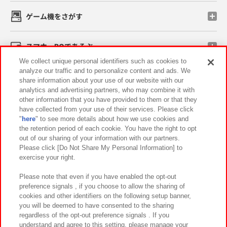
ゲーム機をさがす
スマホ・PCであそぶ
We collect unique personal identifiers such as cookies to
analyze our traffic and to personalize content and ads. We
イベント・キャンペーン
share information about your use of our website with our
analytics and advertising partners, who may combine it with
other information that you have provided to them or that they
have collected from your use of their services. Please click
"
here
" to see more details about how we use cookies and
関連会社
サステナビリティ
サイトポリシー
the retention period of each cookie. You have the right to opt
out of our sharing of your information with our partners.
プライバシーポリシー
ウェブアクセシビリティ方針と検証結果
Please click [Do Not Share My Personal Information] to
exercise your right.
お取引先さまとともに
食品のご提供について
カスタマーハラスメント対応方針
よくあるご質問・お問い合わせ
Please note that even if you have enabled the opt-out
preference signals , if you choose to allow the sharing of
cookies and other identifiers on the following setup banner,
you will be deemed to have consented to the sharing
regardless of the opt-out preference signals . If you
understand and agree to this setting, please manage your