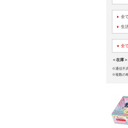
全
生
全
＜在庫＞
※通信不
※複数の