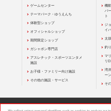
ゲームセンター
機
バ
テーマパーク・ゆうえんち
ト
体験型ショップ
ジ
イ
オフィシャルショップ
太
期間限定ショップ
釣
ガシャポン専門店
マ
アスレチック・スポーツエンタメ
リD
施設
湾
お子様・ファミリー向け施設
ーン
その他の施設・サービス
そ
関連会社
サステナビリティ
We collect unique personal identifiers such as cookies to analyze our t