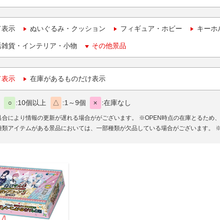
て表示
ぬいぐるみ・クッション
フィギュア・ホビー
キーホ
活雑貨・インテリア・小物
その他景品
て表示
在庫があるものだけ表示
○
10個以上
△
1～9個
×
在庫なし
具合により情報の更新が遅れる場合ががございます。
※OPEN時点の在庫とるため
種類アイテムがある景品においては、一部種類が欠品している場合がございます。