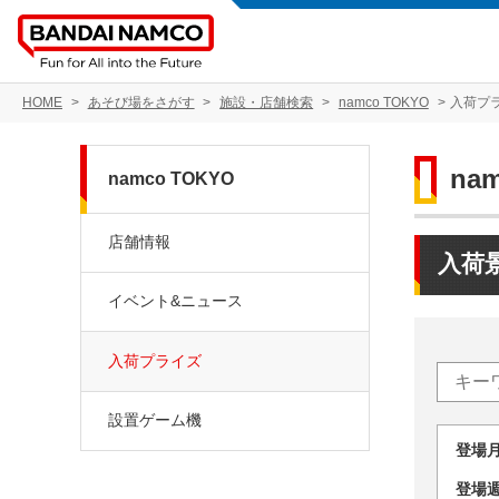
HOME
あそび場をさがす
施設・店舗検索
namco TOKYO
入荷プ
na
namco TOKYO
店舗情報
入荷
イベント&ニュース
入荷プライズ
設置ゲーム機
登場
登場