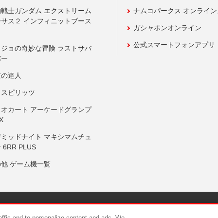
動戦士ガンダム エクストリーム
ナムコパークス オンライ
ーサス２ インフィニットブース
ガシャポンオンライン
公式スマートフォンアプリ
ョジョの奇妙な冒険 ラストサバ
バー
鼓の達人
りスピリッツ
リオカート アーケードグランプ
X
岸ミッドナイト マキシマムチュ
 6RR PLUS
の他 ゲーム機一覧
サイトポリシー
プライバシーポリシー
ウェブアクセシビリティ方
raffic and to personalize content and ads. We