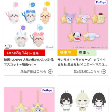
8
14
在庫 ○
2026年
月
日～登場
映画ちいかわ 人魚の島のひみつ 討伐
サンリオキャラクターズ カワイイ
マスコット～映画ver.～
まみれ-星まみれ(イエロー)- マスコッ
ト