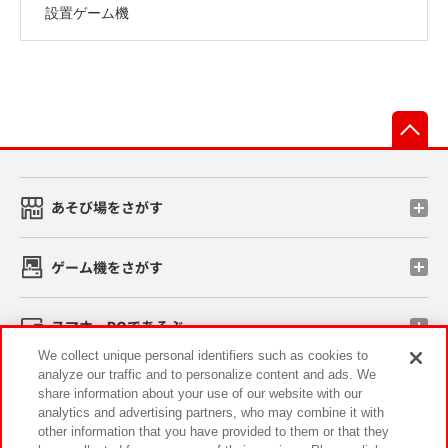
設置ゲーム機
先
あそび場をさがす
ゲーム機をさがす
スマホ・PCであそぶ
We collect unique personal identifiers such as cookies to
analyze our traffic and to personalize content and ads. We
イベント・キャンペーン
share information about your use of our website with our
analytics and advertising partners, who may combine it with
other information that you have provided to them or that they