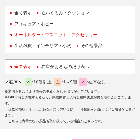
全て表示
ぬいぐるみ・クッション
フィギュア・ホビー
キーホルダー・マスコット・アクセサリー
生活雑貨・インテリア・小物
その他景品
全て表示
在庫があるものだけ表示
＜在庫＞
○
10個以上
△
1～9個
×
在庫なし
※通信不具合により情報の更新が遅れる場合ががございます。
※OPEN時点の在庫とるため、掲載内容と現時点在庫状況が異なる場合がございま
す。
※複数の種類アイテムがある景品においては、一部種類が欠品している場合がござい
ます。
※こちらに表示のない景品も取り扱っている場合がございます。