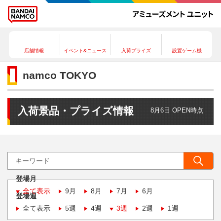
店舗情報
イベント&ニュース
入荷プライズ
設置ゲーム機
namco TOKYO
入荷景品・プライズ情報
8月6日 OPEN時点
登場月
全て表示
9月
8月
7月
6月
登場週
全て表示
5週
4週
3週
2週
1週