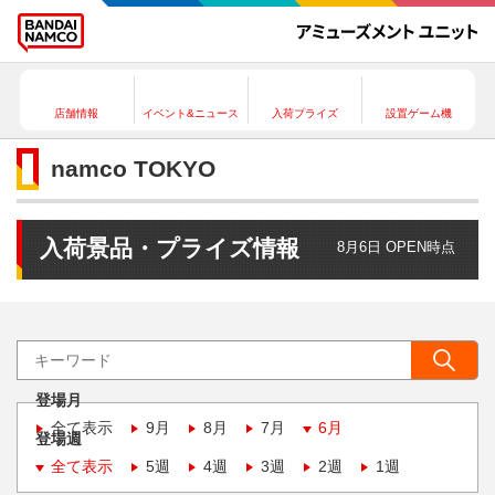
店舗情報
イベント&ニュース
入荷プライズ
設置ゲーム機
namco TOKYO
入荷景品・プライズ情報
8月6日 OPEN時点
登場月
全て表示
9月
8月
7月
6月
登場週
全て表示
5週
4週
3週
2週
1週