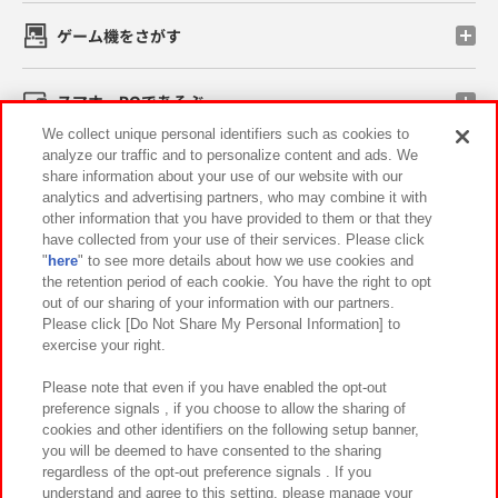
ゲーム機をさがす
スマホ・PCであそぶ
We collect unique personal identifiers such as cookies to
analyze our traffic and to personalize content and ads. We
イベント・キャンペーン
share information about your use of our website with our
analytics and advertising partners, who may combine it with
other information that you have provided to them or that they
have collected from your use of their services. Please click
"
here
" to see more details about how we use cookies and
関連会社
サステナビリティ
サイトポリシー
the retention period of each cookie. You have the right to opt
out of our sharing of your information with our partners.
プライバシーポリシー
ウェブアクセシビリティ方針と検証結果
Please click [Do Not Share My Personal Information] to
exercise your right.
お取引先さまとともに
食品のご提供について
カスタマーハラスメント対応方針
よくあるご質問・お問い合わせ
Please note that even if you have enabled the opt-out
preference signals , if you choose to allow the sharing of
cookies and other identifiers on the following setup banner,
you will be deemed to have consented to the sharing
regardless of the opt-out preference signals . If you
understand and agree to this setting, please manage your