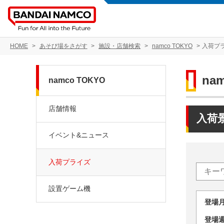
HOME
あそび場をさがす
施設・店舗検索
namco TOKYO
入荷プ
na
namco TOKYO
店舗情報
入荷
イベント&ニュース
入荷プライズ
設置ゲーム機
登場
登場