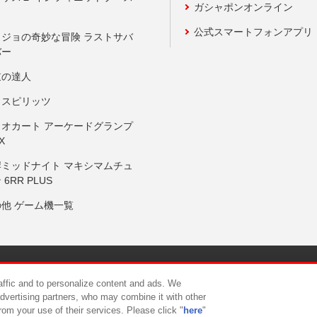
ガシャポンオンライン
公式スマートフォンアプリ
ョジョの奇妙な冒険 ラストサバ
バー
鼓の達人
りスピリッツ
リオカート アーケードグランプ
X
岸ミッドナイト マキシマムチュ
 6RR PLUS
の他 ゲーム機一覧
サイトポリシー
プライバシーポリシー
ウェブアクセシビリティ方
raffic and to personalize content and ads. We
advertising partners, who may combine it with other
rom your use of their services. Please click "
here
"
供について
カスタマーハラスメント対応方針
よくあるご質問・