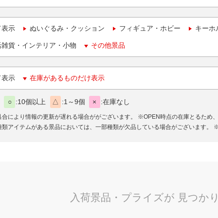
て表示
ぬいぐるみ・クッション
フィギュア・ホビー
キーホ
活雑貨・インテリア・小物
その他景品
て表示
在庫があるものだけ表示
○
10個以上
△
1～9個
×
在庫なし
具合により情報の更新が遅れる場合ががございます。
※OPEN時点の在庫とるため
種類アイテムがある景品においては、一部種類が欠品している場合がございます。