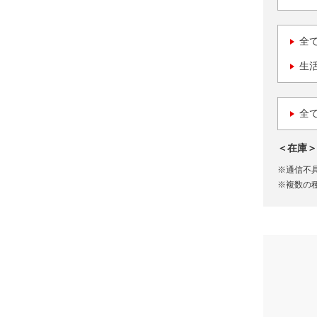
全
生
全
＜在庫＞
※通信不
※複数の