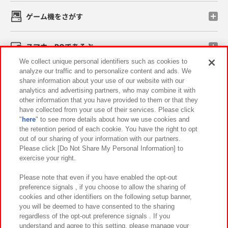
ゲーム機をさがす
スマホ・PCであそぶ
We collect unique personal identifiers such as cookies to
analyze our traffic and to personalize content and ads. We
イベント・キャンペーン
share information about your use of our website with our
analytics and advertising partners, who may combine it with
other information that you have provided to them or that they
have collected from your use of their services. Please click
"
here
" to see more details about how we use cookies and
関連会社
サステナビリティ
サイトポリシー
the retention period of each cookie. You have the right to opt
out of our sharing of your information with our partners.
プライバシーポリシー
ウェブアクセシビリティ方針と検証結果
Please click [Do Not Share My Personal Information] to
exercise your right.
お取引先さまとともに
食品のご提供について
カスタマーハラスメント対応方針
よくあるご質問・お問い合わせ
Please note that even if you have enabled the opt-out
preference signals , if you choose to allow the sharing of
cookies and other identifiers on the following setup banner,
you will be deemed to have consented to the sharing
regardless of the opt-out preference signals . If you
understand and agree to this setting, please manage your