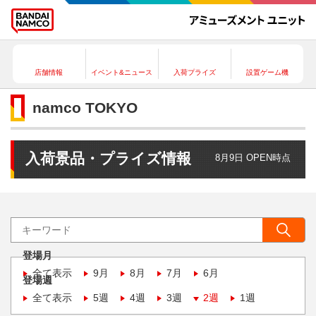
店舗情報
イベント&ニュース
入荷プライズ
設置ゲーム機
namco TOKYO
入荷景品・プライズ情報
8月9日 OPEN時点
登場月
全て表示
9月
8月
7月
6月
登場週
全て表示
5週
4週
3週
2週
1週