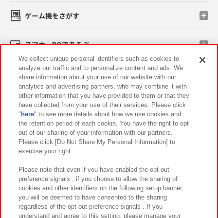
ゲーム機をさがす
スマホ・PCであそぶ
We collect unique personal identifiers such as cookies to
analyze our traffic and to personalize content and ads. We
イベント・キャンペーン
share information about your use of our website with our
analytics and advertising partners, who may combine it with
other information that you have provided to them or that they
have collected from your use of their services. Please click
"
here
" to see more details about how we use cookies and
関連会社
サステナビリティ
サイトポリシー
the retention period of each cookie. You have the right to opt
out of our sharing of your information with our partners.
プライバシーポリシー
ウェブアクセシビリティ方針と検証結果
Please click [Do Not Share My Personal Information] to
exercise your right.
お取引先さまとともに
食品のご提供について
カスタマーハラスメント対応方針
よくあるご質問・お問い合わせ
Please note that even if you have enabled the opt-out
preference signals , if you choose to allow the sharing of
cookies and other identifiers on the following setup banner,
you will be deemed to have consented to the sharing
regardless of the opt-out preference signals . If you
understand and agree to this setting, please manage your