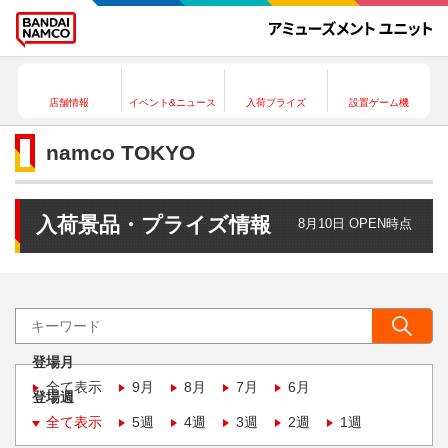
店舗情報
イベント&ニュース
入荷プライズ
設置ゲーム機
namco TOKYO
入荷景品・プライズ情報
8月10日 OPEN時点
登場月
全て表示
9月
8月
7月
6月
登場週
全て表示
5週
4週
3週
2週
1週