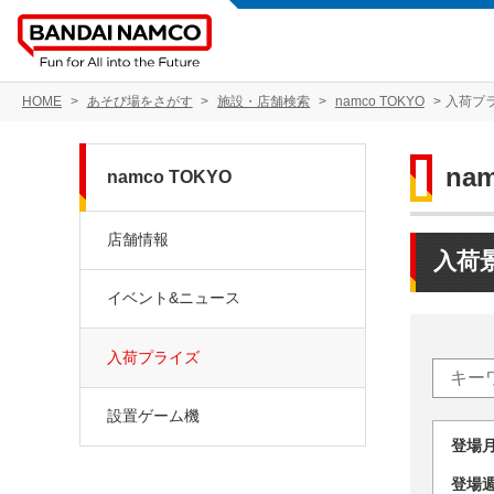
HOME
あそび場をさがす
施設・店舗検索
namco TOKYO
入荷プ
na
namco TOKYO
店舗情報
入荷
イベント&ニュース
入荷プライズ
設置ゲーム機
登場
登場