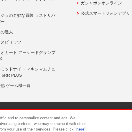
ガシャポンオンライン
公式スマートフォンアプリ
ョジョの奇妙な冒険 ラストサバ
バー
鼓の達人
りスピリッツ
リオカート アーケードグランプ
X
岸ミッドナイト マキシマムチュ
 6RR PLUS
の他 ゲーム機一覧
サイトポリシー
プライバシーポリシー
ウェブアクセシビリティ方
raffic and to personalize content and ads. We
advertising partners, who may combine it with other
rom your use of their services. Please click "
here
"
供について
カスタマーハラスメント対応方針
よくあるご質問・