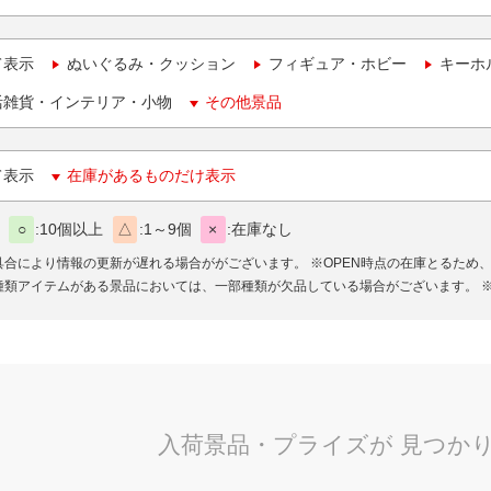
て表示
ぬいぐるみ・クッション
フィギュア・ホビー
キーホ
活雑貨・インテリア・小物
その他景品
て表示
在庫があるものだけ表示
○
10個以上
△
1～9個
×
在庫なし
具合により情報の更新が遅れる場合ががございます。
※OPEN時点の在庫とるため
種類アイテムがある景品においては、一部種類が欠品している場合がございます。