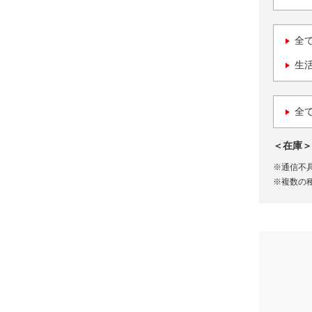
全
生
全
＜在庫＞
※通信不
※複数の