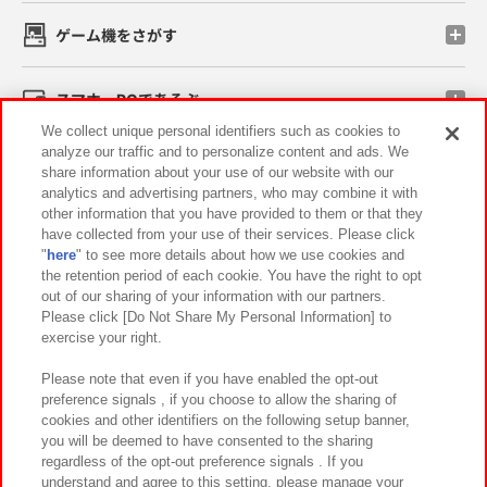
ゲーム機をさがす
スマホ・PCであそぶ
We collect unique personal identifiers such as cookies to
analyze our traffic and to personalize content and ads. We
イベント・キャンペーン
share information about your use of our website with our
analytics and advertising partners, who may combine it with
other information that you have provided to them or that they
have collected from your use of their services. Please click
"
here
" to see more details about how we use cookies and
関連会社
サステナビリティ
サイトポリシー
the retention period of each cookie. You have the right to opt
out of our sharing of your information with our partners.
プライバシーポリシー
ウェブアクセシビリティ方針と検証結果
Please click [Do Not Share My Personal Information] to
exercise your right.
お取引先さまとともに
食品のご提供について
カスタマーハラスメント対応方針
よくあるご質問・お問い合わせ
Please note that even if you have enabled the opt-out
preference signals , if you choose to allow the sharing of
cookies and other identifiers on the following setup banner,
you will be deemed to have consented to the sharing
regardless of the opt-out preference signals . If you
understand and agree to this setting, please manage your