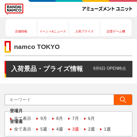
店舗情報
イベント&ニュース
入荷プライズ
設置ゲーム機
namco TOKYO
入荷景品・プライズ情報
8月6日 OPEN時点
登場月
全て表示
9月
8月
7月
6月
登場週
全て表示
5週
4週
3週
2週
1週